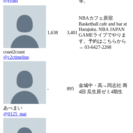
@evian
等。
NBAカフェ原宿
Basketball cafe and bar at
Harajuku. NBA JAPAN
1,638
3,401
GAMEライブでやりま
す。予約はこちらから
→ 03-6427-2268
coast2coast
@c2ctimeline
金城中・高→同志社 商
-
895
4回 瓜生原ゼミ4期生
あべまい
@0125_mai