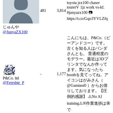
toyota jzx100 chaser
tourerV 1jz work vs-kf.
481
3,814
#junyazx100 📷
https://t.co/Gqo3YVLZfq
じゅんや
@JunyaZX100
こんにちは、P&Co.（ピ
ーアンドコー）です。
古くを知る人はパンダ
さんとも。 普通程度の
モデラー。最近は3Dプ
リンタでなんか作って
ます。気になったら
-
1,177
boothを見てってね。ア
P&Co. ltd
イコンはがみさん（
@Fereshte_P
@Gamiani0 ）からお借
りしております。【圧
倒的感謝】 ⚠️No AI
training⚠️※作業進捗は🦋
で