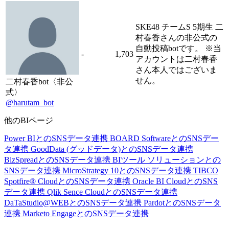
SKE48 チームS 5期生 二
村春香さんの非公式の
自動投稿botです。 ※当
-
1,703
アカウントは二村春香
さん本人ではございま
せん。
二村春香bot〈非公
式〉
@harutam_bot
他のBIページ
Power BIとのSNSデータ連携
BOARD SoftwareとのSNSデー
タ連携
GoodData (グッドデータ)とのSNSデータ連携
BizSpreadとのSNSデータ連携
BIツール ソリューションとの
SNSデータ連携
MicroStrategy 10とのSNSデータ連携
TIBCO
Spotfire® CloudとのSNSデータ連携
Oracle BI CloudとのSNS
データ連携
Qlik Sence CloudとのSNSデータ連携
DaTaStudio@WEBとのSNSデータ連携
PardotとのSNSデータ
連携
Marketo EngageとのSNSデータ連携