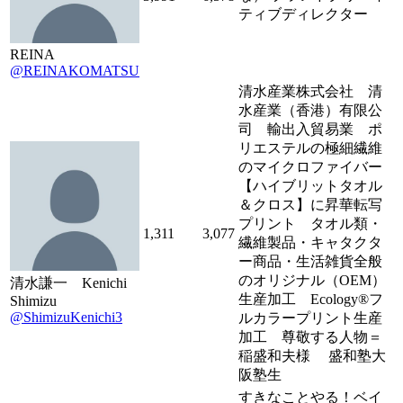
ティブディレクター
REINA
@REINAKOMATSU
清水産業株式会社 清
水産業（香港）有限公
司 輸出入貿易業 ポ
リエステルの極細繊維
のマイクロファイバー
【ハイブリットタオル
＆クロス】に昇華転写
プリント タオル類・
1,311
3,077
繊維製品・キャタクタ
ー商品・生活雑貨全般
のオリジナル（OEM）
清水謙一 Kenichi
生産加工 Ecology®フ
Shimizu
@ShimizuKenichi3
ルカラープリント生産
加工 尊敬する人物＝
稲盛和夫様 盛和塾大
阪塾生
すきなことやる！ベイ