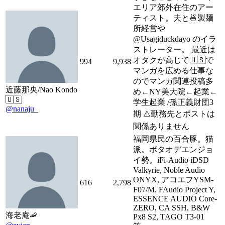
エリア郊外在住のアー
ティスト。夫と🍜製麺
所経営や
@Usagiduckdayo のイラ
ストレーター。 最近は
オタクが高じて🇺🇸で
994
9,938
マンガを広める仕事な
のでマンガ関連投稿多
近藤那央/Nao Kondo
め←NY美大院←起業←
🇺🇸
学生起業 /孫正義財団3
@nanaju_
期 ⚠️勤務先とポストは
関係ありません
福岡県民の百合豚。猫
派。ポタオデエンジョ
イ勢。iFi-Audio iDSD
Valkyrie, Noble Audio
ONYX, アコエフYSM-
616
2,798
F07/M, FAudio Project Y,
ESSENCE AUDIO Core-
ZERO, CA SSH, B&W
海老庵🦐
Px8 S2, TAGO T3-01