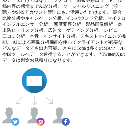
ルデータだけではなく、 フォロワー情報や頻出ワード、投
稿内容の感情までAIが分析。 ソーシャルリスニング（傾
聴）やSNSアカウント管理にもご活用いただけます。 競合
比較分析やキャンペーン分析、インバウンド分析、マイクロ
インフルエンサー分析、 態度変容分析、製品画像解析、炎
上防止・リスク分析、広告ターゲティング分析、 レビュー
口コミ分析、本音・インサイト分析、テキストマイニング機
能、 AIによる画像分析機能を使ってクライアントが必要な
どんなデータでも出力可能。 さらにTofuは多くのMAツール
やBIツールへデータ連携することができます。 *Twitter(X)の
データは別途お見積りになります。