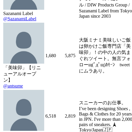
ル / DIW Products Group /
Sazanami Label from Tokyo
Sazanami Label
Japan since 2003
@SazanamiLabel
大阪ミナミ美味しいご飯
は卵かけご飯専門店「美
味卯」！の中の人の気ま
1,680
5,875
ぐれツイート。無言フォ
ローщ(ﾟдﾟщ)ｶﾓｰﾝ tweet
「美味卯」【リニ
にムラあり。
ューアルオープ
ン】
@antsume
スニーカーのお仕事。
I’ve been designing Shoes ,
Bags & Clothes for 20 years
6,518
2,819
in JPN. I've more than 2,00
pairs of sneakers. 🗼
Tokyo/Japan🇯🇵