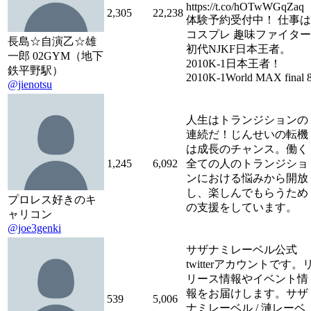
https://t.co/hOTwWGqZa
2,305
22,238
体験予約受付中！ 仕事は
コスプレ 趣味ファイター
長島☆自演乙☆雄
初代NJKF日本王者。
一郎 02GYM（地下
2010K-1日本王者！
鉄平野駅）
2010K-1World MAX final 
@jienotsu
人生はトランジションの
連続だ！じんせいの転機
は成長のチャンス。働く
1,245
6,092
全ての人のトランジショ
ンにおける悩みから開放
し、楽しんでもらうため
プロレス好きのキ
の支援をしています。
ャリコン
@joe3genki
サザナミレーベル公式
twitterアカウントです。
リース情報やイベント情
報をお届けします。サザ
539
5,006
ナミレーベル / 漣レーベ