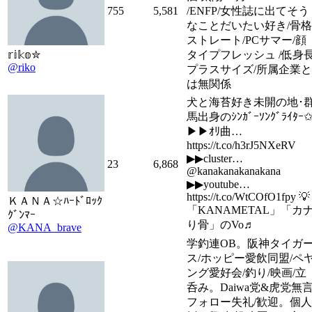
755
5,581
/ENFP/女性誌に出てそう
なことだいたい好き/骨格
ストレート/PCサマー/顔
𝕣𝕚𝕜𝕠✮
タイプフレッシュ /低身
@riko
プラスサイズ/所属企業と
は無関係
犬と海苔好き未開の地･
馬出身のｼﾝｶﾞｰｿﾝｸﾞﾗｲﾀｰ
▶▶︎ｵﾘ曲…
https://t.co/h3rJ5NXeRV
▶▶︎cluster…
23
6,868
@kanakanakanakana
▶︎▶︎youtube…
https://t.co/WtCOfO1fpy 💡
ＫＡＮＡ☆ﾊｰﾄﾞﾛｯｸ
「KANAMETAL」「カ
ｸﾞﾝﾏｰ
り骨」のVo♬
@KANA_brave
学釣連OB。阪神タイガ
ス/ホッピー愛飲同盟/ペ
ング愛好会/釣り/映画/立
呑み。Daiwa党&虎党無
フォロー失礼/歓迎。個人