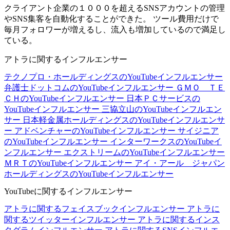
クライアント企業の１０００を超えるSNSアカウントの管理
やSNS集客を自動化することができた。 ツール費用だけで
毎月フォロワーが増えるし、流入も増加しているので満足し
ている。
アトラに関するインフルエンサー
テクノプロ・ホールディングスのYouTubeインフルエンサー
弁護士ドットコムのYouTubeインフルエンサー
ＧＭＯ ＴＥ
ＣＨのYouTubeインフルエンサー
日本ＰＣサービスの
YouTubeインフルエンサー
三協立山のYouTubeインフルエン
サー
日本軽金属ホールディングスのYouTubeインフルエンサ
ー
アドベンチャーのYouTubeインフルエンサー
サイジニア
のYouTubeインフルエンサー
インターワークスのYouTubeイ
ンフルエンサー
エクストリームのYouTubeインフルエンサー
ＭＲＴのYouTubeインフルエンサー
アイ・アール ジャパン
ホールディングスのYouTubeインフルエンサー
YouTubeに関するインフルエンサー
アトラに関するフェイスブックインフルエンサー
アトラに
関するツイッターインフルエンサー
アトラに関するインス