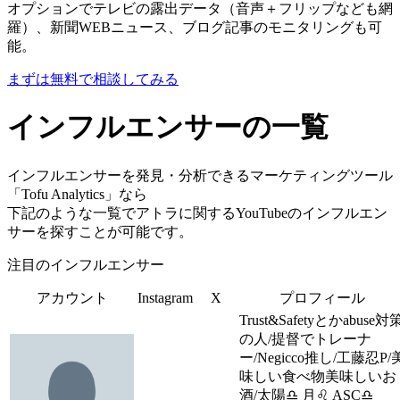
オプションでテレビの露出データ（音声＋フリップなども網
羅）、新聞WEBニュース、ブログ記事のモニタリングも可
能。
まずは無料で相談してみる
インフルエンサーの一覧
インフルエンサーを発見・分析できるマーケティングツール
「Tofu Analytics」なら
下記のような一覧でアトラに関するYouTubeのインフルエン
サーを探すことが可能です。
注目のインフルエンサー
アカウント
Instagram
X
プロフィール
Trust&Safetyとかabuse対
の人/提督でトレーナ
ー/Negicco推し/工藤忍P/
味しい食べ物美味しいお
酒/太陽♎ 月♌ ASC♎