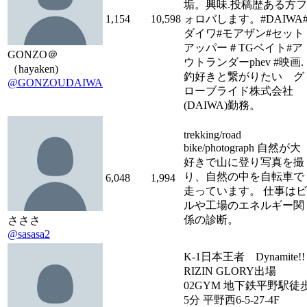
垢。興味.投稿歴ある方フ
1,154
10,598
ォロバします。#DAIWA
ダイワ#モアザン#セット
アッパー＃TGベイト#ア
GONZO＠
ウトランダーphev #映画.
（hayaken)
釣好きと繋がりたい グ
@GONZOUDAIWA
ローブライド株式会社
(DAIWA)勤務。
trekking/road
bike/photograph 自然が大
好きで山に登り写真を撮
り、自然の中を自転車で
6,048
1,994
走っています。 仕事はビ
ルや工場のエネルギー関
係の診断。
さささ
@sasasa2
K-1日本王者 Dynamite!!
RIZIN GLORY出場
02GYM 地下鉄平野駅徒
5分 平野西6-5-27-4F