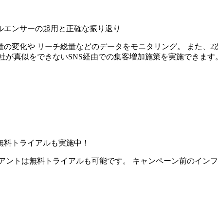
ルエンサーの起用と正確な振り返り
の変化や リーチ総量などのデータをモニタリング。 また、2
社が真似をできないSNS経由での集客増加施策を実施できます
無料トライアルも実施中！
アントは無料トライアルも可能です。 キャンペーン前のイン