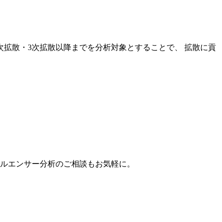
次拡散・3次拡散以降までを分析対象とすることで、 拡散に貢
。
フルエンサー分析のご相談もお気軽に。