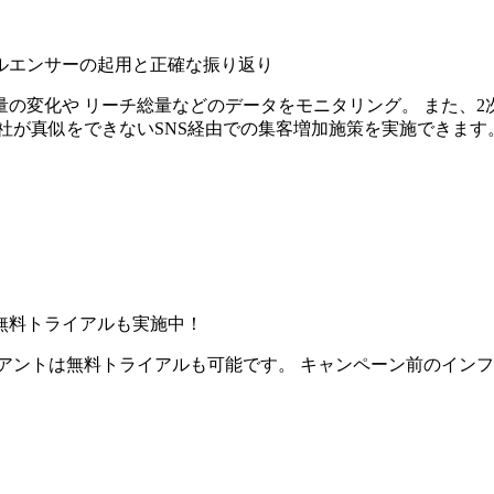
ルエンサーの起用と正確な振り返り
の変化や リーチ総量などのデータをモニタリング。 また、2
社が真似をできないSNS経由での集客増加施策を実施できます
無料トライアルも実施中！
アントは無料トライアルも可能です。 キャンペーン前のイン