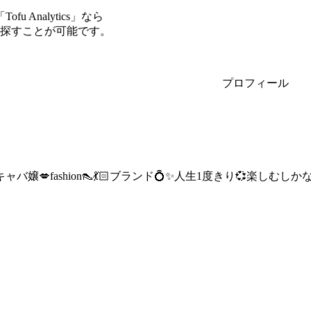
Analytics」なら
ーを探すことが可能です。
プロフィール
★元キャバ嬢💋fashion👠💃🏻ブランド💍✨人生1度きり💞楽しむしか