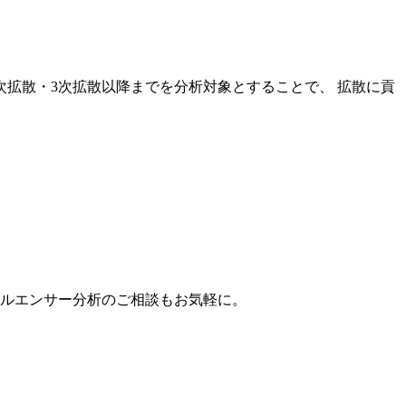
次拡散・3次拡散以降までを分析対象とすることで、 拡散に貢
。
フルエンサー分析のご相談もお気軽に。