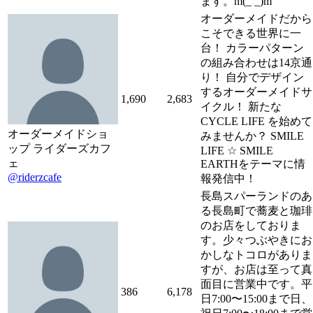
ます。m(_ _)m
オーダーメイドだから
こそできる世界に一
台！ カラーパターン
の組み合わせは14京通
り！ 自分でデザイン
するオーダーメイドサ
1,690
2,683
イクル！ 新たな
CYCLE LIFE を始めて
オーダーメイドショ
みませんか？ SMILE
ップ ライダーズカフ
LIFE ☆ SMILE
ェ
EARTHをテーマに情
@riderzcafe
報発信中！
長島スパーランドのあ
る長島町で蕎麦と珈琲
のお店をしておりま
す。少々つぶやきにお
かしなトコロがありま
すが、お店は至って真
面目に営業中です。平
386
6,178
日7:00〜15:00まで日、