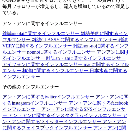
やSNS集客を自動化することができた。 ツール費用だけで
毎月フォロワーが増えるし、流入も増加しているので満足し
ている。
アン・アンに関するインフルエンサー
雑誌nicolaに関するインフルエンサー
雑誌美的に関するイン
フルエンサー
雑誌CLASSY.に関するインフルエンサー
雑誌
VERYに関するインフルエンサー
雑誌non-noに関するインフ
ルエンサー
nonnoに関するインフルエンサー
アンアンに関す
るインフルエンサー
雑誌an・anに関するインフルエンサー
アイフォンに関するインフルエンサー
macに関するインフル
エンサー
極洋に関するインフルエンサー
日本水産に関する
インフルエンサー
その他のインフルエンサー
アン・アンに関するtwitterインフルエンサー
アン・アンに関
するinstagramインフルエンサー
アン・アンに関するfacebook
インフルエンサー
アン・アンに関するSNSインフルエンサ
ー
アン・アンに関するインスタグラムインフルエンサー
ア
ン・アンに関するツイッターインフルエンサー
アン・アン
に関するフェイスブックインフルエンサー
アン・アンに関