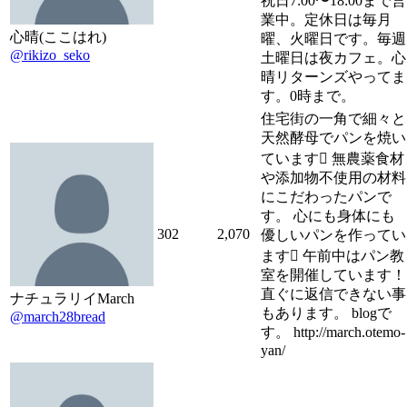
祝日7:00〜18:00まで営
業中。定休日は毎月
心晴(ここはれ)
曜、火曜日です。毎週
@rikizo_seko
土曜日は夜カフェ。心
晴リターンズやってま
す。0時まで。
住宅街の一角で細々と
天然酵母でパンを焼い
ています 無農薬食材
や添加物不使用の材料
にこだわったパンで
す。 心にも身体にも
302
2,070
優しいパンを作ってい
ます 午前中はパン教
室を開催しています！
直ぐに返信できない事
ナチュラリイMarch
もあります。 blogで
@march28bread
す。 http://march.otemo-
yan/