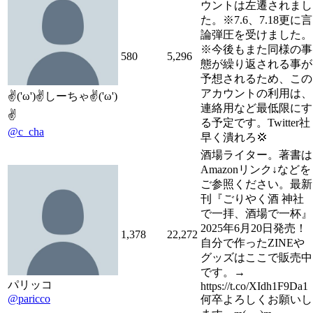
ウントは左遷されまし
た。※7.6、7.18更に言
論弾圧を受けました。
※今後もまた同様の事
580
5,296
態が繰り返される事が
予想されるため、この
アカウントの利用は、
✌('ω')✌しーちゃ✌('ω')
連絡用など最低限にす
✌
る予定です。Twitter社
@c_cha
早く潰れろ💢
酒場ライター。著書は
Amazonリンク↓などを
ご参照ください。最新
刊『ごりやく酒 神社
で一拝、酒場で一杯』
2025年6月20日発売！
1,378
22,272
自分で作ったZINEや
グッズはここで販売中
です。→
パリッコ
https://t.co/XIdh1F9Da1
@paricco
何卒よろしくお願いし