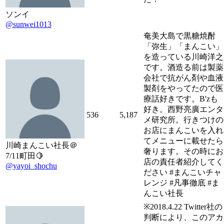
ソンイ
@sunwei1013
奄美大島で黒糖焼酎
「弥生」「まんこい」
を造っている川崎洋之
です。酒造る前は製薬
会社で抗がん剤や血液
製剤をやってたので医
療話好きです。B'zも
好き。西野亮廣エンタ
536
5,187
メ研究所。行きつけの
お店にまんこいを入れ
てメニューに載せたら
川崎まんこい社長＠
奢ります。その時にお
7/11町田🍋
店の責任者紹介してく
@yayoi_shochu
ださい #まんこいチャ
レンジ #凡事徹底 #ま
んこい社長
※2018.4.22 Twitter社の
判断により、このアカ