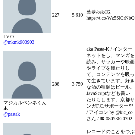
葉夢/osk/IG.
227
5,610
https://t.co/Wz5SlCrNbQ
I.V.O
@mkmk903903
aka Pasta-K / インター
ネットをし、マンガを
読み、サッカーや映画
やライブを観たりし
て、コンテンツを吸っ
て生きています。好き
288
3,759
な酒の種類はビール。
JavaScriptなども書い
たりもします。京都サ
マジカルペンネくん
ンガF.C.サポーター💜
🍝
/ アイコン by @kic_co
@pastak
さん / ☎ 08053620392
レコードのことをつぶ