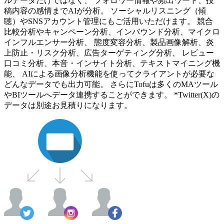
ルデータだけではなく、 フォロワー情報や頻出ワード、投
稿内容の感情までAIが分析。 ソーシャルリスニング（傾
聴）やSNSアカウント管理にもご活用いただけます。 競合
比較分析やキャンペーン分析、インバウンド分析、マイクロ
インフルエンサー分析、 態度変容分析、製品画像解析、炎
上防止・リスク分析、広告ターゲティング分析、 レビュー
口コミ分析、本音・インサイト分析、テキストマイニング機
能、 AIによる画像分析機能を使ってクライアントが必要な
どんなデータでも出力可能。 さらにTofuは多くのMAツール
やBIツールへデータ連携することができます。 *Twitter(X)の
データは別途お見積りになります。