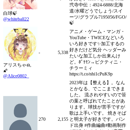
弐寺中伝：4924-6888/北海
道/水曜どうでしょう/スイ
白球🍃
ーツ/グラブル7195056/FGO/
@whiteball22
🍃
アニメ・ゲーム・マンガ・
YouTube・TWICEなどいろ
いろ好きです✨加工するの
好きだけど気分 ヘッダーみ
-
5,338
たいな加工しか出来んけ
ど。ﾎﾟｹﾓﾝ→ビクティニ・
アリスちゃഒ。
チラーミィ
🌠
https://t.co/nhi1cPuK9p
@Alice0802_
2023年は【整える】。なん
とかなる、でここまできま
した。 流されやすいので笹
の葉と呼ばれてたことがあ
ります。球技が苦手ですが
歌は上手いです。 焼きそば
270
2,155
と明太子が好きです。バン
ド出身 #作曲編曲#動画制作