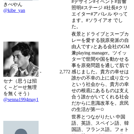
#デザイン#イベント#音響
きべやん
照明#ステージ #社長#クリ
@kibe_yan
エイター#アパレル やって
ます。#ソライアオ でし
た。
夜景とドライブとスープカ
レーを愛する脱原発派の自
由人です♪とある会社のGM
兼playing manager。ツイッ
ターで世間や国を動かせる
事を原発問題を通して肌で
-
2,772
感じました。貴方の幸せは
誰かの不幸の上に成り立つ
セナ（思うは招
という社会から、貴方の幸
く～どーせ無理
せの根底にあるものは支え
を無くそう）
合う誰かがいてくれる社会
@senna1994may1
だからに意識改革を。庶民
の生活が第一✩
世界とつながりたい 中国
語、英語、スペイン語、韓
国語、フランス語。フォト