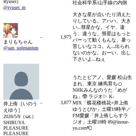
Ryusei）
社会科学系/山手線の内側
@ryusei_m
大きな星が点いたり消えた
りしている。アハハ、大き
い...彗星かな。イヤ、違
う、違うな。彗星はもっと
-
1,975
バーって動くもんな。暑っ
まりもちゃん
苦しいなココ。ん...出られ
@san_sujimanism
ないのかな。おーい、出し
下さいよ...ねぇ
うたとピアノ。愛媛 松山生
まれ、東京 練馬育ち🍊
NHKみんなのうた「めが
ね」🥸 ラジオ▷ K-
-
3,877
MIX「蝶花楼桃花×井上侑
井上侑［いのう
ゆうとぴか」土曜19時半／
えゆう］
FM愛媛「井上侑しらすラ
2026/5/9（sat.）
ジオ」土曜18時 89@inoue-
SHIBUYA
PLEASURE
yu.com📮
PLEASURE