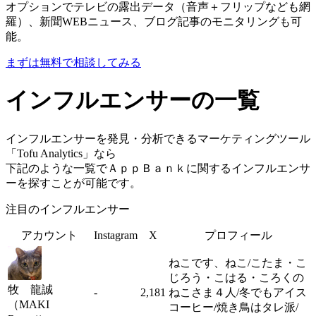
オプションでテレビの露出データ（音声＋フリップなども網
羅）、新聞WEBニュース、ブログ記事のモニタリングも可
能。
まずは無料で相談してみる
インフルエンサーの一覧
インフルエンサーを発見・分析できるマーケティングツール
「Tofu Analytics」なら
下記のような一覧でＡｐｐＢａｎｋに関するインフルエンサ
ーを探すことが可能です。
注目のインフルエンサー
アカウント
Instagram
X
プロフィール
ねこです、ねこ/こたま・こ
じろう・こはる・ころくの
牧 龍誠
-
2,181
ねこさま４人/冬でもアイス
（MAKI
コーヒー/焼き鳥はタレ派/