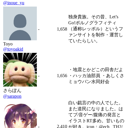
@inoue_yu
独身貴族。その昔、Let’s
Go!ポルノグラフィティ
（通称レッポル）というフ
-
1,658
ァンサイトを制作・運営し
ていたらしい。
Toyo
@toyoakid
・地震とかどこの田舎だよ
-
1,656
・ハッカ油部員 ・あしくさ
ミョウバン水同好会
さらぽん
@sarapon
白い戯言の中の人でした。
また道民になりました。は
てブ/音ゲー/腹痛の発言と
イラストRT多め。甘いもの
-
2,410
が好き。icon：@ech_ TH2/