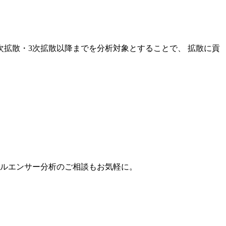
次拡散・3次拡散以降までを分析対象とすることで、 拡散に貢
。
フルエンサー分析のご相談もお気軽に。