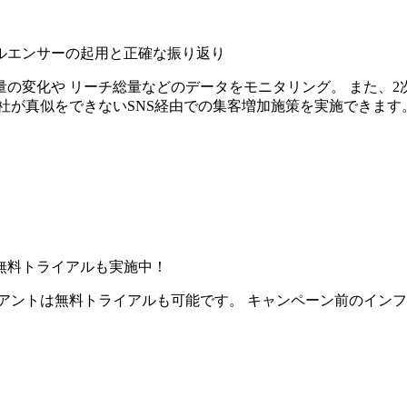
ルエンサーの起用と正確な振り返り
の変化や リーチ総量などのデータをモニタリング。 また、2
社が真似をできないSNS経由での集客増加施策を実施できます
無料トライアルも実施中！
アントは無料トライアルも可能です。 キャンペーン前のイン