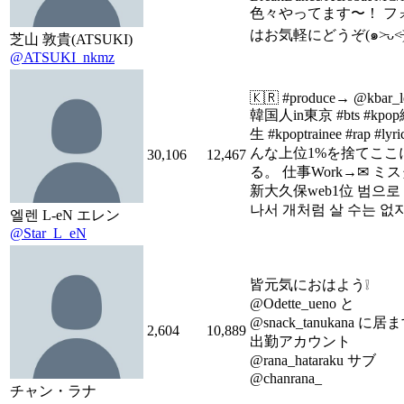
色々やってます〜！ フ
はお気軽にどうぞ(๑˃̵ᴗ˂̵
芝山 敦貴(ATSUKI)
@ATSUKI_nkmz
🇰🇷 #produce→ @kbar_l
韓国人in東京 #bts #kpo
生 #kpoptrainee #rap #lyr
んな上位1%を捨てここ
30,106
12,467
る。 仕事Work→✉ ミ
新大久保web1位 범으로
나서 개처럼 살 수는 없
엘렌 L-eN エレン
@Star_L_eN
皆元気におはよう❕
@Odette_ueno と
@snack_tanukana に居
2,604
10,889
出勤アカウント
@rana_hataraku サブ
@chanrana_
チャン・ラナ‎