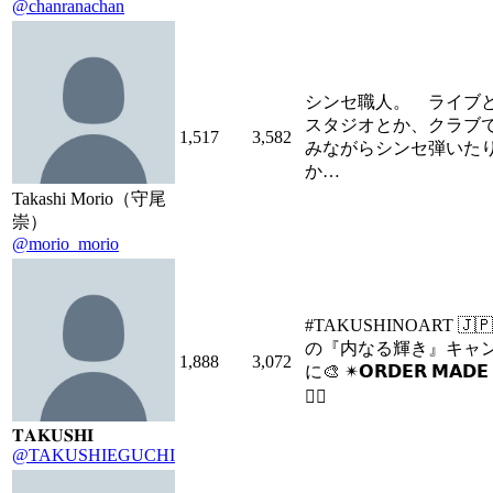
@chanranachan
シンセ職人。 ライブ
スタジオとか、クラブ
1,517
3,582
みながらシンセ弾いた
か…
Takashi Morio（守尾
崇）
@morio_morio
#TAKUSHINOART 🇯
の『内なる輝き』キャ
1,888
3,072
に🎨 ✴︎𝗢𝗥𝗗𝗘𝗥 𝗠𝗔𝗗𝗘 
👇🏽
𝐓𝐀𝐊𝐔𝐒𝐇𝐈
@TAKUSHIEGUCHI