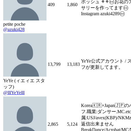
ポッシュ ⚘⚘ ⑅⃝ お花
409
1,860
サリーを作ってます ⑅⃝
Instagram azuki4289 ⑅⃝
petite poche
@azuki428
YeYe公式アカウント / 
13,799
13,183
フが更新してます。
YeYe (ィエィエ スタ
ッフ)
@lllYeYelll
Korea🇰🇷×Japan🇯🇵
フ.職業:ダンサー.MC.etc.
属:USJ/avex(KBP)/NKM
返信出来ません
2,865
5,124
BreakDance/Acrobat/MC/