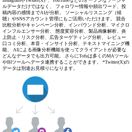
InstagramやTwitter(X)*、YouTubeなどのオープンなソーシャ
ルデータだけではなく、 フォロワー情報や頻出ワード、投
稿内容の感情までAIが分析。 ソーシャルリスニング（傾
聴）やSNSアカウント管理にもご活用いただけます。 競合
比較分析やキャンペーン分析、インバウンド分析、マイクロ
インフルエンサー分析、 態度変容分析、製品画像解析、炎
上防止・リスク分析、広告ターゲティング分析、 レビュー
口コミ分析、本音・インサイト分析、テキストマイニング機
能、 AIによる画像分析機能を使ってクライアントが必要な
どんなデータでも出力可能。 さらにTofuは多くのMAツール
やBIツールへデータ連携することができます。 *Twitter(X)の
データは別途お見積りになります。