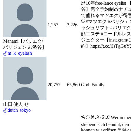
歴10年free-lance eyelist
谷】完全予約制🧺ナチ
で盛れるマツエクが得
🤍#マツエク #パリジ
1,257
3,226
ッシュリフト #パリエク
顔エステ #ニードルレ
ジェクター【instagram
Manami【パリエク/
約】https://t.co/lJsTgGu
パリジェンヌ/渋谷】
@m_k_eyelash
20,757
65,860
God. Family.
山田 健人 せ
@dutch_tokyo
🌸🌕🐰🌙 🥀🌌 Wer imme
strebend sich bemüht, den
können wir erlösen.黒