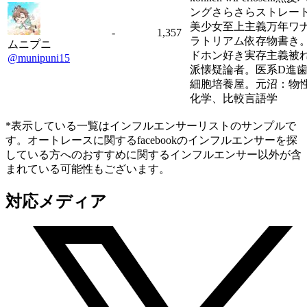
ングさらさらストレー
美少女至上主義万年ワ
-
1,357
ラトリアム依存物書き
ムニプニ
ドホン好き実存主義被
@munipuni15
派懐疑論者。医系D進
細胞培養屋。元沼：物
化学、比較言語学
*表示している一覧はインフルエンサーリストのサンプルで
す。オートレースに関するfacebookのインフルエンサーを探
している方へのおすすめに関するインフルエンサー以外が含
まれている可能性もございます。
対応メディア