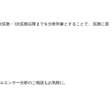
次拡散・3次拡散以降までを分析対象とすることで、 拡散に貢
。
フルエンサー分析のご相談もお気軽に。