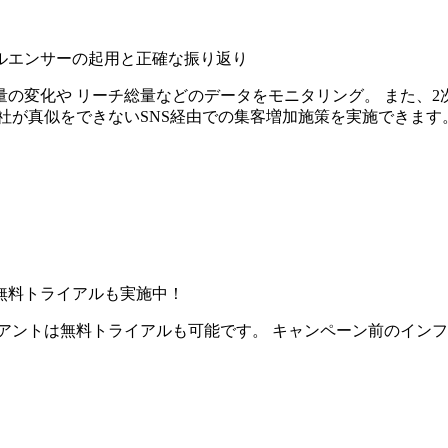
ルエンサーの起用と正確な振り返り
の変化や リーチ総量などのデータをモニタリング。 また、2
社が真似をできないSNS経由での集客増加施策を実施できます
無料トライアルも実施中！
アントは無料トライアルも可能です。 キャンペーン前のイン