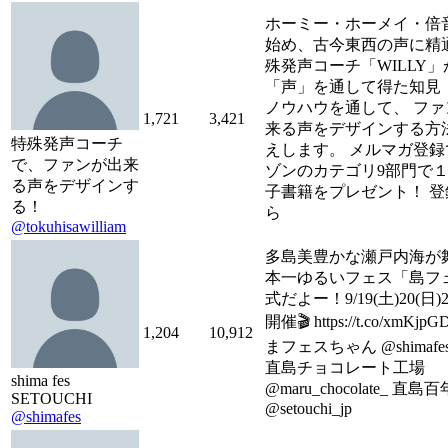
ホーミー・ホーメイ・倍
始め、古今東西の声に精
殊発声コーチ「WILLY」
「声」を通して得た知見
ノウハウを通して、 ファ
1,721
3,421
来る声をデザインする方
特殊発声コーチ
えします。 メルマガ登録
で、ファンが出来
ゾンのカテゴリ9部門で
る声をデザインす
子書籍をプレゼント！ 登
る！
ら
@tokuhisawilliam
多島美豊かな瀬戸内海が
本一ゆるいフェス「島フ
式だよー！9/19(土)20(日)
開催🎬 https://t.co/xmKjp
1,204
10,912
まフェスちゃん @shimafes_
直島チョコレート工場
shima fes
@maru_chocolate_ 直
SETOUCHI
@setouchi_jp
@shimafes