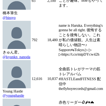
ことが趣味。noteもやって
65
2,100
ます。
橋本筆生
@hissyo
name is Haruka. Everything's
gonna be all right. 後悔する
ことを後悔しない。これ
792
18,480
が私の価値観。人生は素
晴らしい物語〜♪
Sapporo⇆Tokyo.▷ ▷
きゅん君。
▷https://t.co/mipDYcw42h
@kyunkn_nanoda
全曲筋トレがテーマの筋
トレアルバム
12,616
10,837
#HASTLEandFITNESS 配
信中
theflyboyrecords@gmail.com
Young Hastle
@younghastle
赤色リーダー🥀🌶♥️🦇