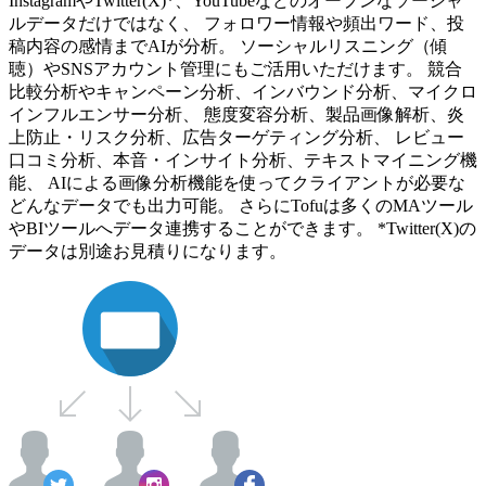
InstagramやTwitter(X)*、YouTubeなどのオープンなソーシャ
ルデータだけではなく、 フォロワー情報や頻出ワード、投
稿内容の感情までAIが分析。 ソーシャルリスニング（傾
聴）やSNSアカウント管理にもご活用いただけます。 競合
比較分析やキャンペーン分析、インバウンド分析、マイクロ
インフルエンサー分析、 態度変容分析、製品画像解析、炎
上防止・リスク分析、広告ターゲティング分析、 レビュー
口コミ分析、本音・インサイト分析、テキストマイニング機
能、 AIによる画像分析機能を使ってクライアントが必要な
どんなデータでも出力可能。 さらにTofuは多くのMAツール
やBIツールへデータ連携することができます。 *Twitter(X)の
データは別途お見積りになります。