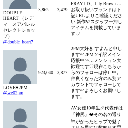
FRAY I.D、Lily Brown …
3,865
3,479
お取り扱いブランドは下
DOUBLE
記URL よりご確認くださ
HEART （レデ
い 新作やスタッフ一押し
ィースアパレル
アイテムを掲載していま
セレクトショッ
す♡
プ）
@double_heart7
2PM大好き すよんと申し
ます^^2PMツイ訳メイン
応援中^^…メンション大
歓迎です♡現在こちらか
923,040
3,877
らのフォローは停止中。
仲良くなった方のみ別ア
カウントでフォローして
LOVE♥2PM
ます^^よろしくお願いし
@we02pm
ます。
AV女優10年生🎉代表作は
『神尻』❤️その名の通り
神がかったヒップで魅了
された男性は数知れず😇