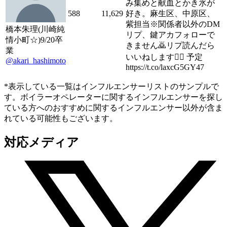
み集めと献血とかき氷が
588
11,629
好き。麻生区、中原区、
紫担当※関係者以外のDM
橋本朱理(川崎純
リプ、鍵アカフォローで
情小町☆)9/20卒
きません🙇リプ読んだら
業
いいねします🙆‍♀️ 予定
@akari_hashimoto
https://t.co/laxcG5GY47
*表示している一覧はインフルエンサーリストのサンプルで
す。ボイラーオペレーターに関するインフルエンサーを探し
ている方へのおすすめに関するインフルエンサー以外が含ま
れている可能性もございます。
対応メディア