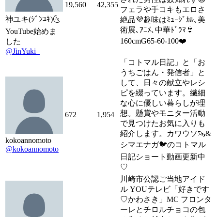
19,560
42,355
フェラや手コキもエロさ
神ユキ(ｼﾞﾝﾕｷ)🌜
絶品💜趣味はﾐｭｰｼﾞｶﾙ､美
術展､ｱﾆﾒ､中華ﾄﾞﾗﾏ👙
YouTube始めま
160cmG65-60-100❤️
した
@JinYuki_
「コトマル日記」と「お
うちごはん・発信者」と
して、日々の献立やレシ
ピを綴っています。繊細
な心に優しい暮らしが理
想。懸賞やモニター活動
672
1,954
で見つけたお気に入りも
紹介します。カワウソ🦦&
kokoannomoto
シマエナガ🐦️のコトマル
@kokoannomoto
日記ショート動画更新中
♡
川崎市公認ご当地アイド
ル YOUテレビ「好きです
♡かわさき」MC フロンタ
ーレとチロルチョコの包