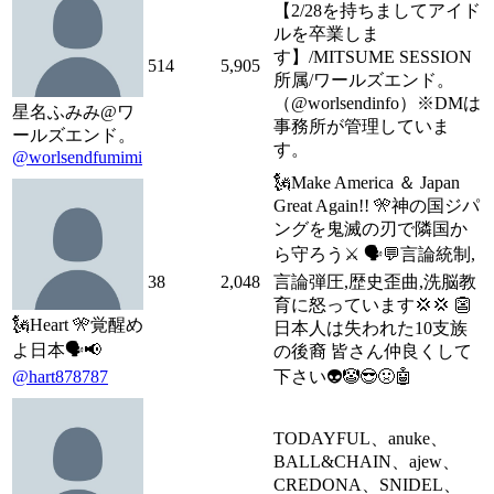
【2/28を持ちましてアイド
ルを卒業しま
す】/MITSUME SESSION
514
5,905
所属/ワールズエンド。
（@worlsendinfo）※DMは
星名ふみみ@ワ
事務所が管理していま
ールズエンド。
す。
@worlsendfumimi
🗽Make America ＆ Japan
Great Again!! 🎌神の国ジパ
ングを鬼滅の刃で隣国か
ら守ろう⚔️ 🗣️💬言論統制,
38
2,048
言論弾圧,歴史歪曲,洗脳教
育に怒っています💢💢 👺
🗽Heart 🎌覚醒め
日本人は失われた10支族
よ日本🗣️📢
の後裔 皆さん仲良くして
@hart878787
下さい👽🤡😎🤢🤖
TODAYFUL、anuke、
BALL&CHAIN、ajew、
CREDONA、SNIDEL、