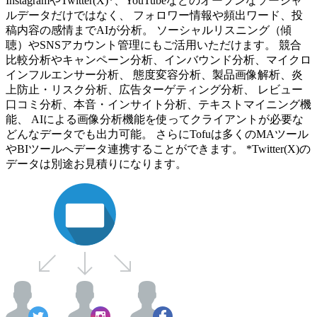
InstagramやTwitter(X)*、YouTubeなどのオープンなソーシャ
ルデータだけではなく、 フォロワー情報や頻出ワード、投
稿内容の感情までAIが分析。 ソーシャルリスニング（傾
聴）やSNSアカウント管理にもご活用いただけます。 競合
比較分析やキャンペーン分析、インバウンド分析、マイクロ
インフルエンサー分析、 態度変容分析、製品画像解析、炎
上防止・リスク分析、広告ターゲティング分析、 レビュー
口コミ分析、本音・インサイト分析、テキストマイニング機
能、 AIによる画像分析機能を使ってクライアントが必要な
どんなデータでも出力可能。 さらにTofuは多くのMAツール
やBIツールへデータ連携することができます。 *Twitter(X)の
データは別途お見積りになります。