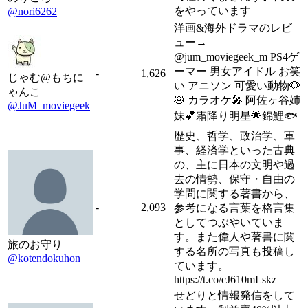
をやっています
@nori6262
洋画&海外ドラマのレビ
ュー→
@jum_moviegeek_m PS4ゲ
ーマー 男女アイドル お笑
-
1,626
じゃむ@もちに
い アニソン 可愛い動物🐶
ゃんこ
😺 カラオケ🎤 阿佐ヶ谷姉
@JuM_moviegeek
妹💕霜降り明星🌟錦鯉🐟
歴史、哲学、政治学、軍
事、経済学といった古典
の、主に日本の文明や過
去の情勢、保守・自由の
学問に関する著書から、
-
2,093
参考になる言葉を格言集
としてつぶやいていま
す。また偉人や著書に関
旅のお守り
する名所の写真も投稿し
@kotendokuhon
ています。
https://t.co/cJ610mLskz
せどりと情報発信をして