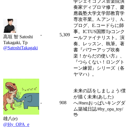
学ジェイコブス音楽院演
奏家ディプロマ修了、慶
應義塾大学文学部教育学
専攻卒業。A.アンリ、A.
プログ、E.コードらに師
事。ICTUS国際Tpコンク
-
5,309
高垣 智 Satoshi
ールファイナリスト。演
Takagaki, Tp
奏、レッスン、執筆。著
@SatoshiTakagaki
書『パワーアップ吹奏
楽！からだの使い方』、
『つらくない！ロングト
ーン練習』シリーズ（各
ヤマハ）。
未来の話をしましょう/僕
が描く未来(あした)
-
908
へ/#neoおっぱいキングダ
ム築城日誌/#hy_opa_toy/
🖖
雄八(e)
@Hy_OPA_e