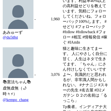
います。利益率40%以上
の高利益せどりを教えて
います。気軽にフォロー
してくださいね。フォロ
-
1,960
ーバック100%します。 #
せどり #フォローバック
#follow #followback #フォ
あみゅーず
ロー #相互 #情報発信 #稼
@du5t8st
ぐ #IAmIn
猫と趣味に生きてまー
す。 人にやさしく自分に
甘く、人生はネタで生き
てます。「ちゃん」にさ
ん付けしなくていいです
-
3,076
よ〜。良識的だと思われ
るが、非常識人間かもし
📚憲法ちゃん📚
れない。 #ナナニジ #スキ
虚無虚無（🌙
ーの先生 #名古屋 #D2メ
時々⚡️）
ガテン Ｄ２の名前は「る
@kempo_chang
っこら」
Tp奏者。インディアナ大