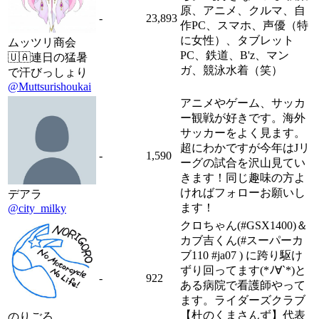
原、アニメ、クルマ、自
-
23,893
作PC、スマホ、声優（特
に女性）、タブレット
ムッツリ商会
PC、鉄道、B'z、マン
🇺🇦連日の猛暑
ガ、競泳水着（笑）
で汗びっしょり
@Muttsurishoukai
アニメやゲーム、サッカ
ー観戦が好きです。海外
サッカーをよく見ます。
超にわかですが今年はJリ
-
1,590
ーグの試合を沢山見てい
きます！同じ趣味の方よ
ければフォローお願いし
デアラ
ます！
@city_milky
クロちゃん(#GSX1400)＆
カブ吉くん(#スーパーカ
ブ110 #ja07 ) に跨り駆け
ずり回ってます(*ﾉ∀`*)と
-
922
ある病院で看護師やって
ます。ライダーズクラブ
【杜のくまさんず】代表
のりごろ