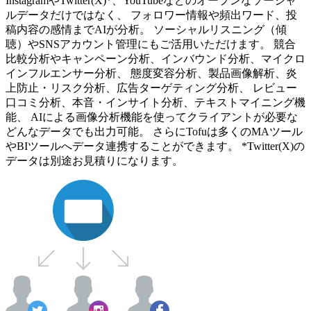
InstagramやTwitter(X)*、YouTubeなどのオープンなソーシャ
ルデータだけではなく、 フォロワー情報や頻出ワード、投
稿内容の感情までAIが分析。 ソーシャルリスニング（傾
聴）やSNSアカウント管理にもご活用いただけます。 競合
比較分析やキャンペーン分析、インバウンド分析、マイクロ
インフルエンサー分析、 態度変容分析、製品画像解析、炎
上防止・リスク分析、広告ターゲティング分析、 レビュー
口コミ分析、本音・インサイト分析、テキストマイニング機
能、 AIによる画像分析機能を使ってクライアントが必要な
どんなデータでも出力可能。 さらにTofuは多くのMAツール
やBIツールへデータ連携することができます。 *Twitter(X)の
データは別途お見積りになります。