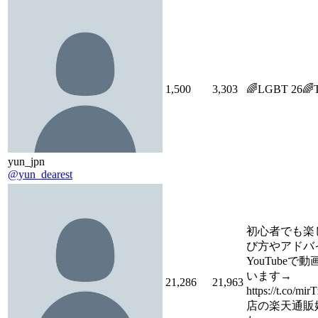
1,500
3,303
🌈LGBT 26🌈
yun_jpn
@yun_dearest
初心者でも楽
び方やアドバ
YouTubeで
います→
21,286
21,963
https://t.co/m
店の楽天通販