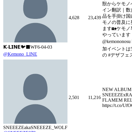
獣からケモノ
イン翻訳｜数
品を手掛け国
4,628
23,439
モノの普及に
ます🏡ケモ
やっています
@kemononos
𝗞-𝗟𝗜𝗡𝗘🐦‍⬛WF6-04-03
加イベントは5月
@Kemono_LINE
の #デザフェス
NEW ALBUM 
SNEEEZExRA
2,501
11,216
FLAMEM RE
https://t.co/
SNEEEZEakaSNEEEZE_WOLF