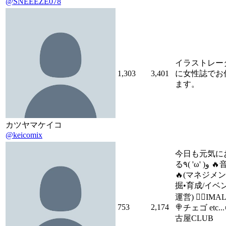
@SNEEEZE078
イラストレー
1,303
3,401
に女性誌でお
ます。
カツヤマケイコ
@keicomix
今日も元気に
る٩( 'ω' )و 🔥音楽が生業
🔥(マネジメ
掘•育成/イベ
運営) 🙋‍♀️I
753
2,174
🍭チェゴ etc..
古屋CLUB