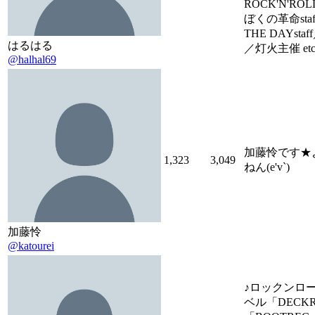
ROCK'N'R
ぼくの革命staf
THE DAYstaf
はるはる
／灯火主催 et
@halhal69
加藤怜です★
1,323
3,049
ねん(e'v`)
加藤怜
@katourei
♪ロックンロ
ベル「DECK