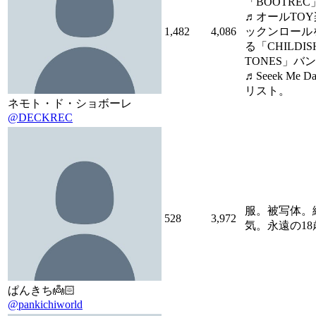
「BOOTREC
♬オールTO
1,482
4,086
ックンロール
る「CHILDIS
TONES」バ
♬Seeek Me Da
リスト。
ネモト・ド・ショボーレ
@DECKREC
服。被写体。
528
3,972
気。永遠の18歳
ぱんきち👼🏻
@pankichiworld