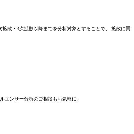
次拡散・3次拡散以降までを分析対象とすることで、 拡散に貢
。
フルエンサー分析のご相談もお気軽に。