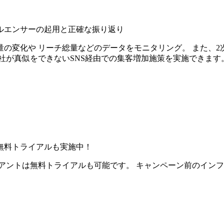
ルエンサーの起用と正確な振り返り
の変化や リーチ総量などのデータをモニタリング。 また、2
社が真似をできないSNS経由での集客増加施策を実施できます
無料トライアルも実施中！
アントは無料トライアルも可能です。 キャンペーン前のイン