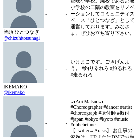
那岐小学校。廃校である那岐
小学校の二階の教室をリノベ
-
-
ーションしてコミュニティス
ペース「ひとつなぎ」として
運営しております。みなさ
智頭 ひとつなぎ
ま、ぜひお立ち寄り下さい。
@chizuhitotsunagi
いけまこです。ごきげんよ
う。 #釣りるれろ #旅るれろ
-
-
#走るれろ
IKEMAKO
@ikemako
🍬Aoi Matsuo🍬
#Choreographer #dancer #artist
#choreograph #振付師 #振付
#japan #tokyo #kyoto #music
-
-
#ohbebetune
【Twitter→Aoisis】 お仕事の
依頼は、HPまたはDMでお願