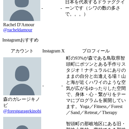
日本を代表するドラァグクイ
-
-
ーンです（シワの数の多さ
で。。。）
Rachel D'Amour
@racheldamour
Instagramおすすめ
アカウント
Instagram
X
プロフィール
町の93%が森である鳥取県智
頭町にポツンとある手作りス
タジオ！ナチュラルにありの
ままの自分と出逢える場！山
と海が近くハワイのような空
-
-
気が広がるゆったりした空間
で、身体・心・繋がりをテー
森のガレージキノ
マにプログラムを展開してい
ビ
ます。Yoga／Fitness／Forest
@forestgaragekinobi
／Sand／Retreat／Therapy
智頭町の那岐地区にある旧・