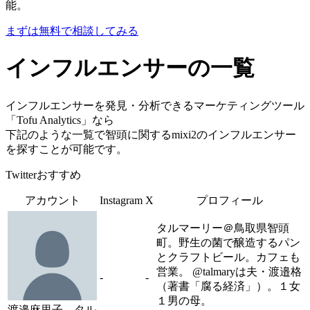
能。
まずは無料で相談してみる
インフルエンサーの一覧
インフルエンサーを発見・分析できるマーケティングツール
「Tofu Analytics」なら
下記のような一覧で智頭に関するmixi2のインフルエンサー
を探すことが可能です。
Twitterおすすめ
アカウント
Instagram
X
プロフィール
タルマーリー＠鳥取県智頭
町。野生の菌で醸造するパン
とクラフトビール。カフェも
営業。 @talmaryは夫・渡邉格
-
-
（著書「腐る経済」）。１女
１男の母。
渡邉麻里子 タル