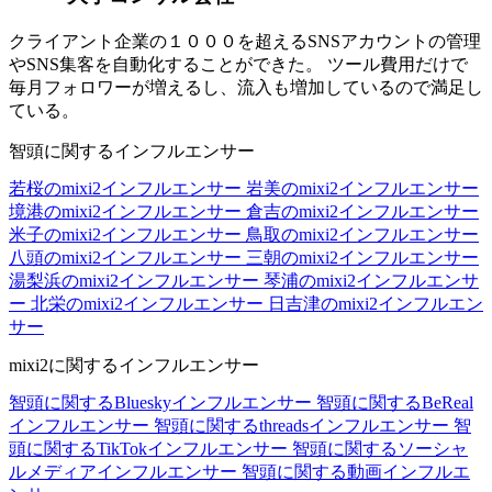
クライアント企業の１０００を超えるSNSアカウントの管理
やSNS集客を自動化することができた。 ツール費用だけで
毎月フォロワーが増えるし、流入も増加しているので満足し
ている。
智頭に関するインフルエンサー
若桜のmixi2インフルエンサー
岩美のmixi2インフルエンサー
境港のmixi2インフルエンサー
倉吉のmixi2インフルエンサー
米子のmixi2インフルエンサー
鳥取のmixi2インフルエンサー
八頭のmixi2インフルエンサー
三朝のmixi2インフルエンサー
湯梨浜のmixi2インフルエンサー
琴浦のmixi2インフルエンサ
ー
北栄のmixi2インフルエンサー
日吉津のmixi2インフルエン
サー
mixi2に関するインフルエンサー
智頭に関するBlueskyインフルエンサー
智頭に関するBeReal
インフルエンサー
智頭に関するthreadsインフルエンサー
智
頭に関するTikTokインフルエンサー
智頭に関するソーシャ
ルメディアインフルエンサー
智頭に関する動画インフルエ