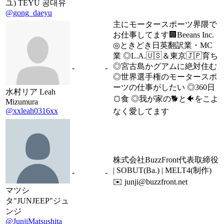
ユ) TEYU 공대유
@gong_daeyu
主にモータースポーツ界隈で
お仕事してます🏢Beeans Inc.
◎ときどき日英翻訳業・MC
業 ◎L.A.🇺🇸＆東京🇯🇵育ち
◎宮古島かグアムに絶対住む
-
-
◎世界選手権のモータースポ
ーツの仕事がしたい ◎360日
水村リア Leah
🍞食 ◎我が家の🐕と🐠をこよ
Mizumura
@xxleah0316xx
なく愛してます
株式会社BuzzFront代表取締役
| SOBUT(Ba.) | MELT4(制作)
-
-
✉️ junji@buzzfront.net
マツシ
タ"JUNJEEP"ジュ
ンジ
@JunjiMatsushita