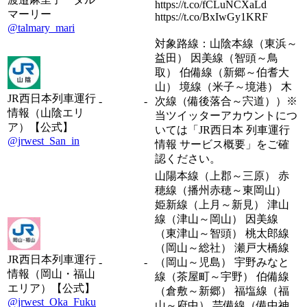
https://t.co/fCLuNCXaLd
マーリー
https://t.co/BxIwGy1KRF
@talmary_mari
対象路線：山陰本線（東浜～
益田） 因美線（智頭～鳥
取） 伯備線（新郷～伯耆大
山） 境線（米子～境港） 木
JR西日本列車運行
-
-
次線（備後落合～宍道））※
情報（山陰エリ
当ツイッターアカウントにつ
ア）【公式】
いては「JR西日本 列車運行
@jrwest_San_in
情報 サービス概要」をご確
認ください。
山陽本線（上郡～三原） 赤
穂線（播州赤穂～東岡山）
姫新線（上月～新見） 津山
線（津山～岡山） 因美線
（東津山～智頭） 桃太郎線
（岡山～総社） 瀬戸大橋線
JR西日本列車運行
-
-
（岡山～児島） 宇野みなと
情報（岡山・福山
線（茶屋町～宇野） 伯備線
エリア）【公式】
（倉敷～新郷） 福塩線（福
@jrwest_Oka_Fuku
山～府中） 芸備線（備中神