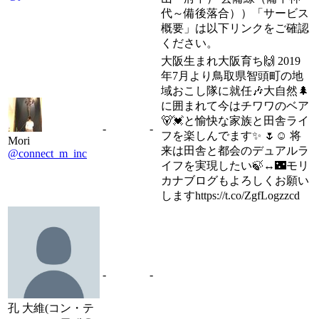
代～備後落合））「サービス
概要」は以下リンクをご確認
ください。
大阪生まれ大阪育ち🙌 2019
年7月より鳥取県智頭町の地
域おこし隊に就任🎶大自然🌲
に囲まれて今はチワワのベア
🐻💓と愉快な家族と田舎ライ
-
-
フを楽しんでます✨ 🌷☺️ 将
Mori
来は田舎と都会のデュアルラ
@connect_m_inc
イフを実現したい🍃↔️🌃モリ
カナブログもよろしくお願い
しますhttps://t.co/ZgfLogzzcd
-
-
孔 大維(コン・テ