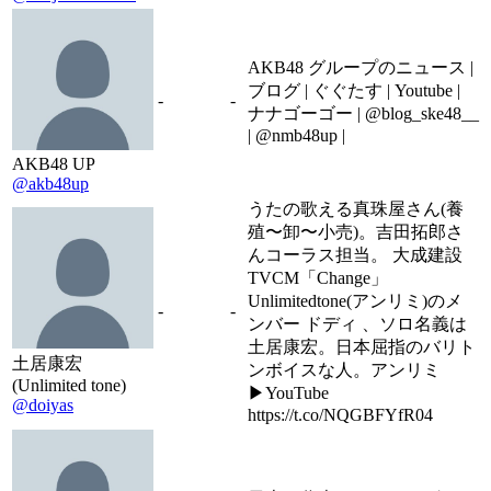
AKB48 グループのニュース |
ブログ | ぐぐたす | Youtube |
-
-
ナナゴーゴー | @blog_ske48__
| @nmb48up |
AKB48 UP
@akb48up
うたの歌える真珠屋さん(養
殖〜卸〜小売)。吉田拓郎さ
んコーラス担当。 大成建設
TVCM「Change」
Unlimitedtone(アンリミ)のメ
-
-
ンバー ドディ 、ソロ名義は
土居康宏。日本屈指のバリト
土居康宏
ンボイスな人。アンリミ
(Unlimited tone)
▶︎YouTube
@doiyas
https://t.co/NQGBFYfR04