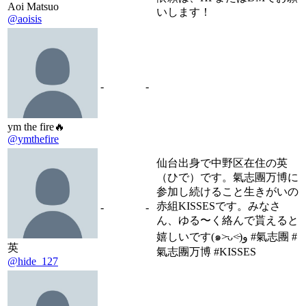
Aoi Matsuo
いします！
@aoisis
-
-
ym the fire🔥
@ymthefire
仙台出身で中野区在住の英
（ひで）です。氣志團万博に
参加し続けること生きがいの
赤組KISSESです。みなさ
-
-
ん、ゆる〜く絡んで貰えると
嬉しいです(๑˃̵ᴗ˂̵)و #氣志團 #
英
氣志團万博 #KISSES
@hide_127