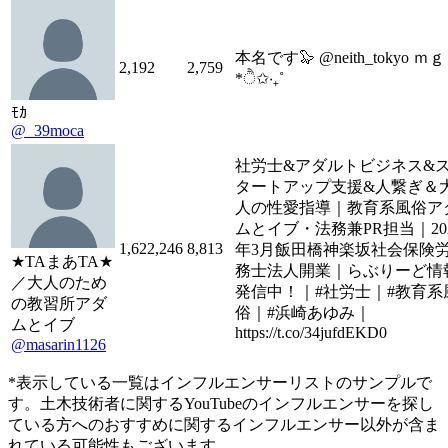
本名です🦭 @neith_tokyo ｍｇ
2,192
2,759
*ੈ✩‧₊˚
ﾓｶ
@_39moca
社労士&アダルトビジネス&
タートアップ支援&人繋ぎ＆
人の性愛指導｜教育系風俗ア
ムとイブ・法務兼PR担当｜20
1,622,246
8,813
年3月飯田橋神楽坂社会保険
★TAまあTA★
務士法人開業｜らぶりーど情
／大人のため
発信中！｜#社労士｜#教育系
の教習所アダ
俗｜#浜崎あゆみ｜
ムとイブ
https://t.co/34jufdEKD0
@masarin1126
*表示している一覧はインフルエンサーリストのサンプルで
す。土木技術者に関するYouTubeのインフルエンサーを探し
ている方へのおすすめに関するインフルエンサー以外が含ま
れている可能性もございます。