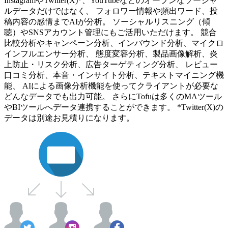
InstagramやTwitter(X)*、YouTubeなどのオープンなソーシャ
ルデータだけではなく、 フォロワー情報や頻出ワード、投
稿内容の感情までAIが分析。 ソーシャルリスニング（傾
聴）やSNSアカウント管理にもご活用いただけます。 競合
比較分析やキャンペーン分析、インバウンド分析、マイクロ
インフルエンサー分析、 態度変容分析、製品画像解析、炎
上防止・リスク分析、広告ターゲティング分析、 レビュー
口コミ分析、本音・インサイト分析、テキストマイニング機
能、 AIによる画像分析機能を使ってクライアントが必要な
どんなデータでも出力可能。 さらにTofuは多くのMAツール
やBIツールへデータ連携することができます。 *Twitter(X)の
データは別途お見積りになります。