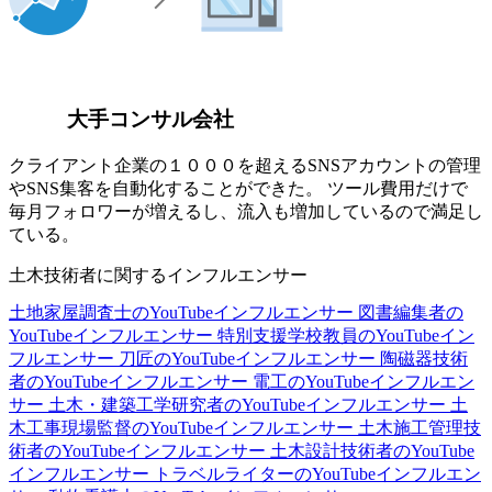
大手コンサル会社
クライアント企業の１０００を超えるSNSアカウントの管理
やSNS集客を自動化することができた。 ツール費用だけで
毎月フォロワーが増えるし、流入も増加しているので満足し
ている。
土木技術者に関するインフルエンサー
土地家屋調査士のYouTubeインフルエンサー
図書編集者の
YouTubeインフルエンサー
特別支援学校教員のYouTubeイン
フルエンサー
刀匠のYouTubeインフルエンサー
陶磁器技術
者のYouTubeインフルエンサー
電工のYouTubeインフルエン
サー
土木・建築工学研究者のYouTubeインフルエンサー
土
木工事現場監督のYouTubeインフルエンサー
土木施工管理技
術者のYouTubeインフルエンサー
土木設計技術者のYouTube
インフルエンサー
トラベルライターのYouTubeインフルエン