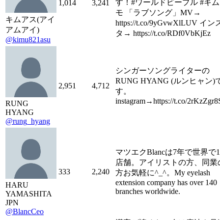
す！#ワールドピープル #キ
1,014
3,241
モ 「ラブソング」MV→
キムアス(アイ
https://t.co/9yGvwXlLUV イン
アムアイ)
タ→ https://t.co/RDf0VbKjEz
@kimu821asu
シンガーソングライターの
RUNG HYANG (ルンヒャン)
2,951
4,712
す。
instagram→https://t.co/2rKzZgr
RUNG
HYANG
@rung_hyang
マツエクBlancは7年で世界で1
店舗。アイリストの方、同業
333
2,240
方お気軽に^_^。My eyelash
extension company has over 140
HARU
branches worldwide.
YAMASHITA
JPN
@BlancCeo