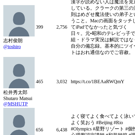
漢字が読めない人は魔法を見
している。クラークの第三の
則はめざせ魔法使いの弟子と
うこと。Macの画面をタッチ
399
2,756
てiPadでなかったと気づく
日々。元•昭和のテレビっ子
組・ドラマ実況は解説ではな
志村俊朗
自分の備忘録。基本的にツイ
@toshiro
トはおれ通信なのでご容赦。
465
3,032
https://t.co/1BEAaRWQmY
松井秀太郎
Shutaro Matsui
@MSHUTP
よく寝てよく食べてよく泳い
よく笑おう #Beijing #Rio
#Olympics #星野リゾート #個
656
6,438