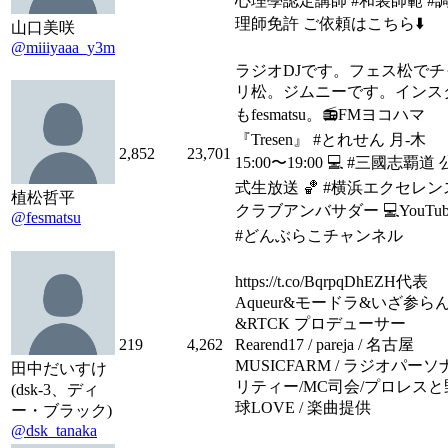
心理學認定講師 #和装師範 #
理師免許 ご依頼はこちら⬇️
山口美咲
@miiiyaaa_y3m
ラジオDJです。フェス松でチ
リ松。ジムニーです。インス
もfesmatsu。📻FMヨコハマ
『Tresen』 #とれせん 月-木
2,852
23,701
15:00〜19:00 💻 #三國志覇道 
式生放送 🏀 #横浜エクセレン
植松哲平
クラブアンバサダー 💻YouTub
@fesmatsu
#どんぶらこチャンネル
https://t.co/BqrpqDhEZH代表
Aqueur&モードラ&いざ参ら
&RTCK プロデューサー
219
4,262
Rearend17 / pareja / 名古屋
MUSICFARM / ラジオパーソ
田中だいすけ
リティー/MC司会/プロレスと
(dsk-3、ディ
球LOVE / 楽曲提供
ー・ブラック)
@dsk_tanaka