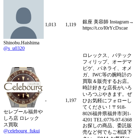
銀座 美容師 Instagram→
1,013
1,119
https://t.co/I0rYcDxcae
Shinobu.Haishima
@s_u0320
ロレックス、パテック
フィリップ、オーデマ
ピゲ、パネライ、オメ
ガ、IWC等の腕時計の
買取＆販売するお店。
時計好きな店長がいろ
いろつぶやきます。ぜ
-
1,197
ひお気軽にフォローし
てください！〒918-
セレブール福井や
8026福井県福井市渕1-
しろ店 ロレック
4201 TEL:0776-97-6368
ス買取
お探しの商品、委託販
@celebourg_fukui
売など何でもご相談下