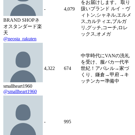
をお届けします。 取り
扱いブランド ルイ・ヴ
-
4,079
ィトン,シャネル,エルメ
BRAND SHOPネ
ス,カルティエ,ブルガ
オスタンダード楽
リ,グッチ,コーチ,ロレ
天
ックス,オメガ
@neosta_rakuten
中学時代にVANの洗礼
を受け、服バカ一代半
4,322
674
世紀！アパレル→家づ
くり、鎌倉→甲府→キ
ッチンカー準備中
smallheart1960
@smallheart1960
-
995