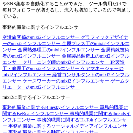
やSNS集客を自動化することができた。 ツール費用だけで
毎月フォロワーが増えるし、流入も増加しているので満足し
ている。
事務的職業に関するインフルエンサー
空港旅客係のmixi2インフルエンサー
グラフィックデザイナ
ーのmixi2インフルエンサー
金属プレス工のmixi2インフルエ
ンサー
金属熱処理工のmixi2インフルエンサー
金属精錬技術
者のmixi2インフルエンサー
金属製品製造工のmixi2インフル
エンサー
クリーニング師のmixi2インフルエンサー
靴製造
工・修理工のmixi2インフルエンサー
ケアマネージャーの
mixi2インフルエンサー
経営コンサルタントのmixi2インフル
エンサー
ケースワーカーのmixi2インフルエンサー
ゲームク
リエーターのmixi2インフルエンサー
mixi2に関するインフルエンサー
事務的職業に関するBlueskyインフルエンサー
事務的職業に
関するBeRealインフルエンサー
事務的職業に関するthreadsイ
ンフルエンサー
事務的職業に関するTikTokインフルエンサ
ー
事務的職業に関するソーシャルメディアインフルエンサ
ー
事務的職業に関する動画インフルエンサー