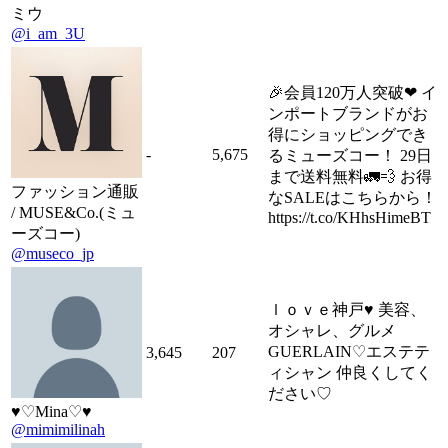
ミウ
@i_am_3U
🎉会員120万人突破❤ イ
ンポートブランドがお
得にショッピングでき
-
5,675
るミューズコー！ 29日
まで送料無料🚛💨 お得
ファッション通販
なSALEはこちらから！
/ MUSE&Co.(ミュ
https://t.co/KHhsHimeBT
ーズコー)
@museco_jp
ｌｏｖｅ神戸♥ 美容、
オシャレ、グルメ
GUERLAIN♡エステテ
3,645
207
ィシャン 仲良くしてく
ださい♡
♥︎♡Mina♡♥︎
@mimimilinah