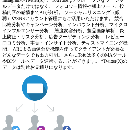
InstagramやTwitter(X)*、YouTubeなどのオープンなソーシャ
ルデータだけではなく、 フォロワー情報や頻出ワード、投
稿内容の感情までAIが分析。 ソーシャルリスニング（傾
聴）やSNSアカウント管理にもご活用いただけます。 競合
比較分析やキャンペーン分析、インバウンド分析、マイクロ
インフルエンサー分析、 態度変容分析、製品画像解析、炎
上防止・リスク分析、広告ターゲティング分析、 レビュー
口コミ分析、本音・インサイト分析、テキストマイニング機
能、 AIによる画像分析機能を使ってクライアントが必要な
どんなデータでも出力可能。 さらにTofuは多くのMAツール
やBIツールへデータ連携することができます。 *Twitter(X)の
データは別途お見積りになります。