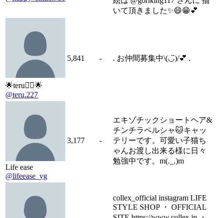
絵は @goriking117 さんに 描
いて頂きました✨😄😁💕
5,841
-
. お仲間募集中\(◡̈)/💕 .
🌟teru꒡̈⃝🌟
@teru.227
エキゾチックショートヘア&
チンチラペルシャ🐱キャッ
3,177
-
テリーです。可愛い子猫ち
ゃんお渡し出来る様に日々
勉強中です。m(._.)m
Life ease
@lifeease_yg
collex_official instagram LIFE
STYLE SHOP ・ OFFICIAL
SITE https://www.collex.jp ・