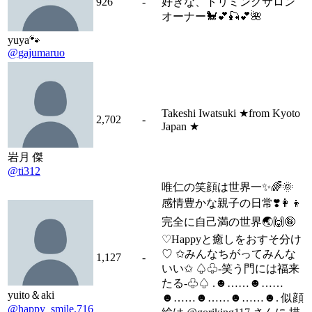
926
-
好きな、トリミングサロン
オーナー🐩💕🎣💕🌺
yuya🐾
@gajumaruo
Takeshi Iwatsuki ★from Kyoto
2,702
-
Japan ★
岩月 傑
@ti312
唯仁の笑顔は世界一✨🌈🌞
感情豊かな親子の日常❣️👩‍👦
完全に自己満の世界🌏🙌🤪
♡Happyと癒しをおすそ分け
♡ ✩みんなちがってみんな
1,127
-
いい✩ ♤♧-笑う門には福来
たる-♧♤ .☻……☻……
yuito＆aki
☻……☻……☻……☻. 似顔
@happy_smile.716