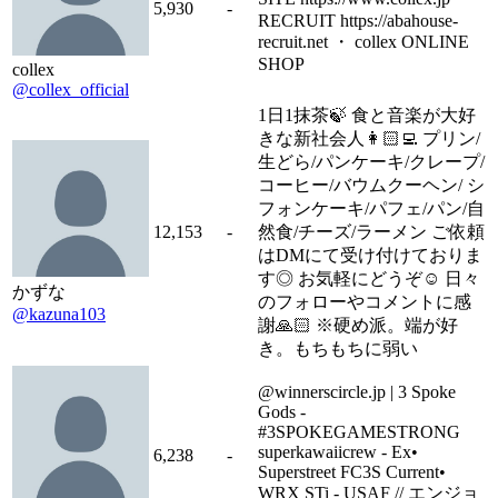
5,930
-
RECRUIT https://abahouse-
recruit.net ・ collex ONLINE
SHOP
collex
@collex_official
1日1抹茶🍃 食と音楽が大好
きな新社会人👩🏻‍💻 プリン/
生どら/パンケーキ/クレープ/
コーヒー/バウムクーヘン/ シ
フォンケーキ/パフェ/パン/自
12,153
-
然食/チーズ/ラーメン ご依頼
はDMにて受け付けておりま
す◎ お気軽にどうぞ☺︎ 日々
かずな
のフォローやコメントに感
@kazuna103
謝🙏🏻 ※硬め派。端が好
き。もちもちに弱い
@winnerscircle.jp | 3 Spoke
Gods -
#3SPOKEGAMESTRONG
superkawaiicrew - Ex•
6,238
-
Superstreet FC3S Current•
WRX STi - USAF // エンジョ