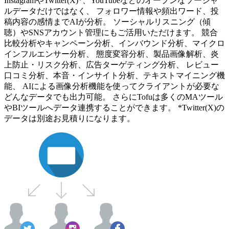
InstagramやTwitter(X)*、YouTubeなどのオープンなソーシャ
ルデータだけではなく、 フォロワー情報や頻出ワード、投
稿内容の感情までAIが分析。 ソーシャルリスニング（傾
聴）やSNSアカウント管理にもご活用いただけます。 競合
比較分析やキャンペーン分析、インバウンド分析、マイクロ
インフルエンサー分析、 態度変容分析、製品画像解析、炎
上防止・リスク分析、広告ターゲティング分析、 レビュー
口コミ分析、本音・インサイト分析、テキストマイニング機
能、 AIによる画像分析機能を使ってクライアントが必要な
どんなデータでも出力可能。 さらにTofuは多くのMAツール
やBIツールへデータ連携することができます。 *Twitter(X)の
データは別途お見積りになります。