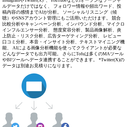
InstagramやTwitter(X)*、YouTubeなどのオープンなソーシャ
ルデータだけではなく、 フォロワー情報や頻出ワード、投
稿内容の感情までAIが分析。 ソーシャルリスニング（傾
聴）やSNSアカウント管理にもご活用いただけます。 競合
比較分析やキャンペーン分析、インバウンド分析、マイクロ
インフルエンサー分析、 態度変容分析、製品画像解析、炎
上防止・リスク分析、広告ターゲティング分析、 レビュー
口コミ分析、本音・インサイト分析、テキストマイニング機
能、 AIによる画像分析機能を使ってクライアントが必要な
どんなデータでも出力可能。 さらにTofuは多くのMAツール
やBIツールへデータ連携することができます。 *Twitter(X)の
データは別途お見積りになります。