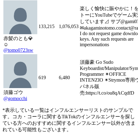
楽しく愉快に賑やかに！
トーにYouTubeでゲーム
しています⊿ サブ@gami07
133,215
1,076,053
✉akagaminotomo.contact@raz
I do not request game downl
赤髪のとも💎
keys. Any such requests are
☺︎
impersonations
@tomo0723sw
須藤豪 Go Sudo
Keyboardist/Manipulator/Synt
Programmer ✴︎OFFICE
619
6,480
INTENZIO ✴︎Strymon専
パネル販
須藤ゴウ
売:https://t.co/ou8qACqdfD
@gomocchi
*表示している一覧はインフルエンサーリストのサンプルで
す。コカ・コーラに関するTikTokのインフルエンサーを探し
ている方へのおすすめに関するインフルエンサー以外が含ま
れている可能性もございます。