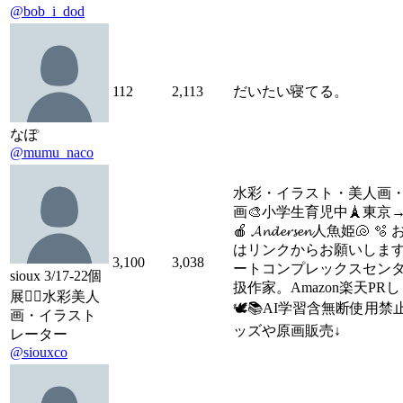
@bob_i_dod
112
2,113
だいたい寝てる。
なぽ
@mumu_naco
水彩・イラスト・美人画
画🎨小学生育児中🗼東京
🍎 𝓐𝓷𝓭𝓮𝓻𝓼𝓮𝓷人魚姫🐚 
はリンクからお願いしま
3,100
3,038
ートコンプレックスセン
sioux 3/17-22個
扱作家。Amazon楽天PR
展🧜‍♀️水彩美人
🕊️📚AI学習含無断使用禁
画・イラスト
ッズや原画販売↓
レーター
@siouxco