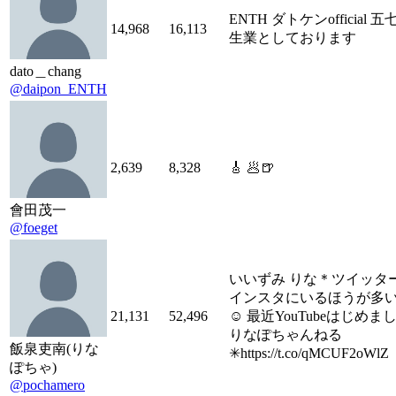
ENTH ダトケンofficial 
14,968
16,113
生業としております
dato＿chang
@daipon_ENTH
2,639
8,328
🎸 🥟🍺
會田茂一
@foeget
いいずみ りな＊ツイッタ
インスタにいるほうが多
21,131
52,496
☺︎ 最近YouTubeはじめまし
りなぽちゃんねる
飯泉吏南(りな
✳︎https://t.co/qMCUF2oWlZ
ぽちゃ)
@pochamero