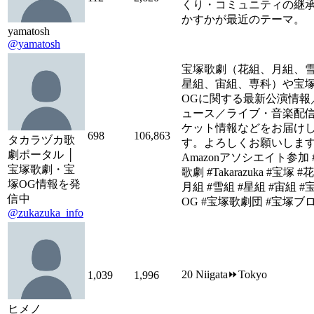
くり・コミュニティの継
かすかが最近のテーマ。
yamatosh
@yamatosh
宝塚歌劇（花組、月組、
星組、宙組、専科）や宝
OGに関する最新公演情報
ュース／ライブ・音楽配
ケット情報などをお届け
698
106,863
タカラヅカ歌
す。よろしくお願いしま
劇ポータル │
Amazonアソシエイト参加 
宝塚歌劇・宝
歌劇 #Takarazuka #宝塚 #
塚OG情報を発
月組 #雪組 #星組 #宙組 #
信中
OG #宝塚歌劇団 #宝塚ブ
@zukazuka_info
20 Niigata⏩Tokyo
1,039
1,996
ヒメノ