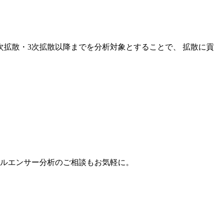
次拡散・3次拡散以降までを分析対象とすることで、 拡散に貢
。
フルエンサー分析のご相談もお気軽に。