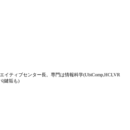
ィブセンター長。専門は情報科学(UbiComp,HCI,VR
バ(鍵垢も)