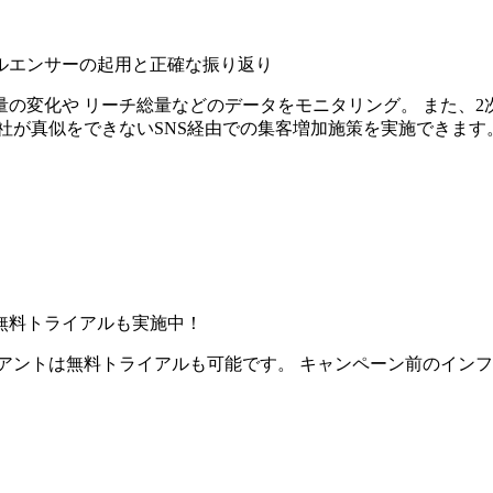
ルエンサーの起用と正確な振り返り
の変化や リーチ総量などのデータをモニタリング。 また、2
社が真似をできないSNS経由での集客増加施策を実施できます
無料トライアルも実施中！
アントは無料トライアルも可能です。 キャンペーン前のイン