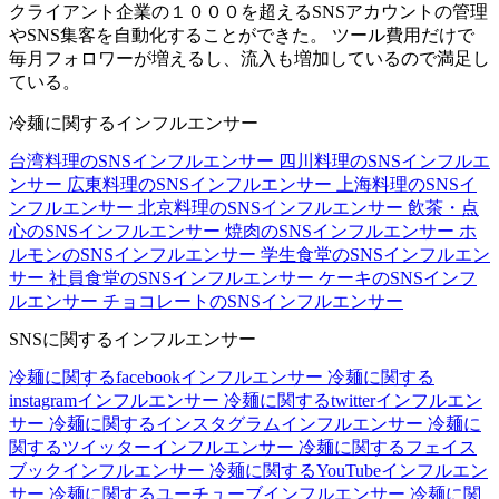
クライアント企業の１０００を超えるSNSアカウントの管理
やSNS集客を自動化することができた。 ツール費用だけで
毎月フォロワーが増えるし、流入も増加しているので満足し
ている。
冷麺に関するインフルエンサー
台湾料理のSNSインフルエンサー
四川料理のSNSインフルエ
ンサー
広東料理のSNSインフルエンサー
上海料理のSNSイ
ンフルエンサー
北京料理のSNSインフルエンサー
飲茶・点
心のSNSインフルエンサー
焼肉のSNSインフルエンサー
ホ
ルモンのSNSインフルエンサー
学生食堂のSNSインフルエン
サー
社員食堂のSNSインフルエンサー
ケーキのSNSインフ
ルエンサー
チョコレートのSNSインフルエンサー
SNSに関するインフルエンサー
冷麺に関するfacebookインフルエンサー
冷麺に関する
instagramインフルエンサー
冷麺に関するtwitterインフルエン
サー
冷麺に関するインスタグラムインフルエンサー
冷麺に
関するツイッターインフルエンサー
冷麺に関するフェイス
ブックインフルエンサー
冷麺に関するYouTubeインフルエン
サー
冷麺に関するユーチューブインフルエンサー
冷麺に関