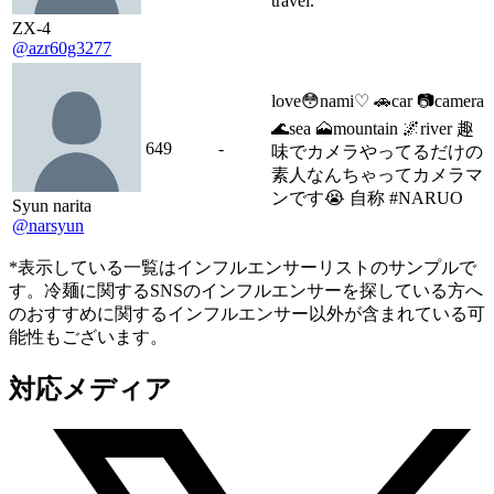
travel.
ZX-4
@azr60g3277
love😳nami♡ 🚗car 📷camera
🌊sea 🗻mountain 🌌river 趣
649
-
味でカメラやってるだけの
素人なんちゃってカメラマ
ンです😭 自称 #NARUO
Syun narita
@narsyun
*表示している一覧はインフルエンサーリストのサンプルで
す。冷麺に関するSNSのインフルエンサーを探している方へ
のおすすめに関するインフルエンサー以外が含まれている可
能性もございます。
対応メディア