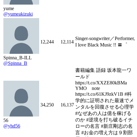
yume
@yumeakizuki
Singer-songwriter／Performer,
12,244
12,114
I love Black Music !! 〓゜
Spinna_B-ILL
@Spinna_B
書籍編集 語録 坂本龍一ワ
ールド
https://t.co/XXZE80kBMa
YMO note
https://t.co/61KJ9zkV1B #科
学的に証明された最速でメ
34,250
16,137
ンタルを回復させる心理学
#なぜあの人は億を稼げる
のか #逆境を打ち破るイチ
56
@yhd56
ローの名言 #新庄剛志の名
言 #お金の増え方は９割部