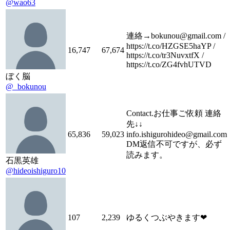
@wao63
連絡→bokunou@gmail.com /
https://t.co/HZGSE5haYP /
16,747
67,674
https://t.co/tr3NuvxtfX /
https://t.co/ZG4fvhUTVD
ぼく脳
@_bokunou
Contact.お仕事ご依頼 連絡
先↓↓
65,836
59,023
info.ishigurohideo@gmail.com
DM返信不可ですが、必ず
読みます。
石黒英雄
@hideoishiguro10
107
2,239
ゆるくつぶやきます❤︎