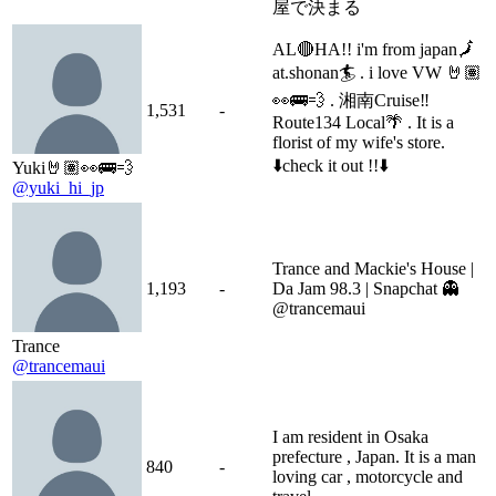
屋で決まる
AL🔴HA!! i'm from japan🗾
at.shonan🏄 . i love VW 🤘🏽
👀🚌💨 . 湘南Cruise‼︎
1,531
-
Route134 Local🌴 . It is a
florist of my wife's store.
⬇️check it out !!⬇️
Yuki🤘🏽👀🚌💨
@yuki_hi_jp
Trance and Mackie's House |
1,193
-
Da Jam 98.3 | Snapchat 👻
@trancemaui
Trance
@trancemaui
I am resident in Osaka
prefecture , Japan. It is a man
840
-
loving car , motorcycle and