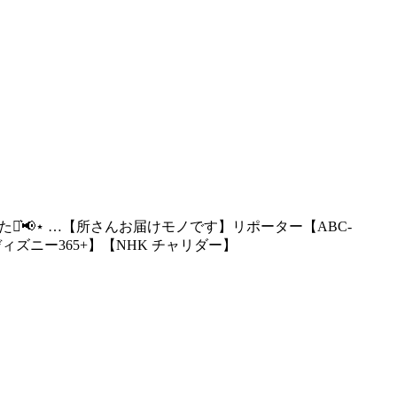
TikTok始めました⋆͛📢⋆ …【所さんお届けモノです】リポーター【ABC-
ィズニー365+】【NHK チャリダー】