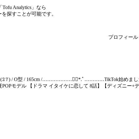
Analytics」なら
サーを探すことが可能です。
プロフィール
𝚊𝚎𝚍𝚊(𝟚𝟟) / O型 / 165cm /………………❁⃘*.ﾟ…………
春夏POPモデル 【ドラマ イタイケに恋して 8話】【ディズニー+デ