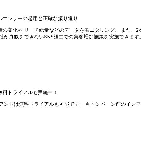
ルエンサーの起用と正確な振り返り
の変化や リーチ総量などのデータをモニタリング。 また、2
社が真似をできないSNS経由での集客増加施策を実施できます
無料トライアルも実施中！
アントは無料トライアルも可能です。 キャンペーン前のイン