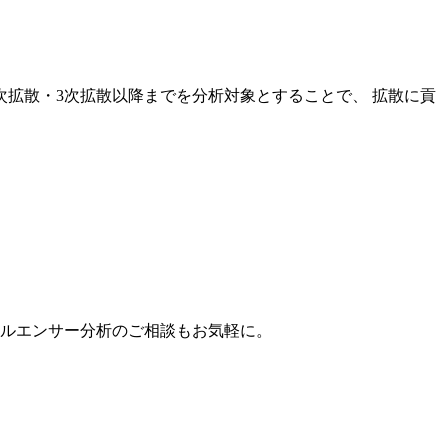
次拡散・3次拡散以降までを分析対象とすることで、 拡散に貢
。
フルエンサー分析のご相談もお気軽に。