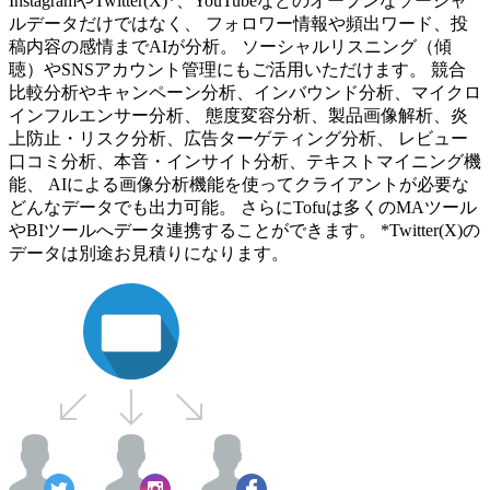
InstagramやTwitter(X)*、YouTubeなどのオープンなソーシャ
ルデータだけではなく、 フォロワー情報や頻出ワード、投
稿内容の感情までAIが分析。 ソーシャルリスニング（傾
聴）やSNSアカウント管理にもご活用いただけます。 競合
比較分析やキャンペーン分析、インバウンド分析、マイクロ
インフルエンサー分析、 態度変容分析、製品画像解析、炎
上防止・リスク分析、広告ターゲティング分析、 レビュー
口コミ分析、本音・インサイト分析、テキストマイニング機
能、 AIによる画像分析機能を使ってクライアントが必要な
どんなデータでも出力可能。 さらにTofuは多くのMAツール
やBIツールへデータ連携することができます。 *Twitter(X)の
データは別途お見積りになります。