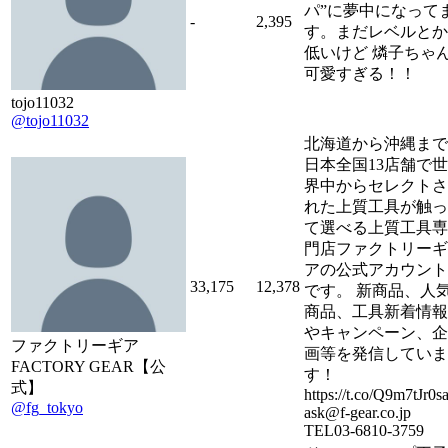
パ”に夢中になって
-
2,395
す。まだレベルとか
低いけど 燐子ちゃ
可愛すぎる！！
tojo11032
@tojo11032
北海道から沖縄まで
日本全国13店舗で世
界中からセレクトさ
れた上質工具が触っ
て選べる上質工具専
門店ファクトリーギ
アの公式アカウント
33,175
12,378
です。 新商品、人
商品、工具新着情報
やキャンペーン、企
ファクトリーギア
画等を発信していま
FACTORY GEAR【公
す！
式】
https://t.co/Q9m7tJr0s
@fg_tokyo
ask@f-gear.co.jp
TEL03-6810-3759