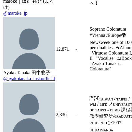
maroke｜政処 裕介 (まろ
へ！
け)
@maroke_jp
Soprano Coloratura
#Vienna /Europe🌍
Newsweek one of 100
personalities. 🎶Albu
12,871
-
"Virtuosa Coloratura I,
II" "Vocalise" 📖Book
"Ayako Tanaka -
Coloratura"
Ayako Tanaka 田中彩子
@ayakotanaka_instaofficial
🇹🇼ᴛᴀɪᴡᴀɴ / ᴛᴀɪᴘᴇɪ /
ᴡᴍ / ʟɪғᴇ 📍ᴜɴɪᴠᴇʀsɪᴛ
ᴏғ ᴛᴀɪᴘᴇɪ - ᴅʟᴍᴅ 課
2,336
-
教學研究所/ɢʀᴀᴅᴜᴀᴛ
sᴛᴜᴅᴇɴᴛ 👉1992
'ᴊʜᴜᴀɪᴍᴀɴᴅᴀ