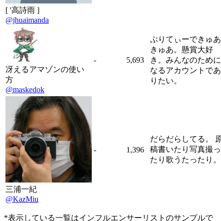
[ '高詩雨 ]
@jhuaimanda
ぷりてぃーできゅあ
きゅあ。懸賞大好
-
5,693
き。みんなのために
冴えるアマゾンの使い
なるアカウントであ
方
りたい。
@maskedok
だらだらしてる。 
稿書いたり写真撮っ
-
1,396
たり歌うたったり。
三浦一紀
@KazMiu
*表示している一覧はインフルエンサーリストのサンプルで