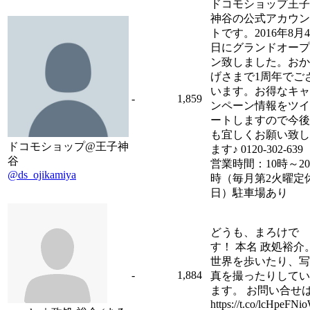
ドコモショップ王子
神谷の公式アカウン
トです。2016年8月4
日にグランドオープ
ン致しました。おか
げさまで1周年でご
います。お得なキャ
-
1,859
ンペーン情報をツイ
ートしますので今後
も宜しくお願い致し
ドコモショップ@王子神
ます♪ 0120-302-6
谷
営業時間：10時～20
@ds_ojikamiya
時（毎月第2火曜定
日）駐車場あり
どうも、まろけで
す！ 本名 政処裕介
世界を歩いたり、写
-
1,884
真を撮ったりしてい
ます。 お問い合せ
https://t.co/lcHpeFNi