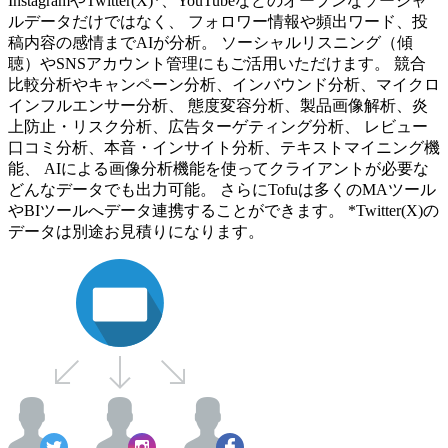
InstagramやTwitter(X)*、YouTubeなどのオープンなソーシャ
ルデータだけではなく、 フォロワー情報や頻出ワード、投
稿内容の感情までAIが分析。 ソーシャルリスニング（傾
聴）やSNSアカウント管理にもご活用いただけます。 競合
比較分析やキャンペーン分析、インバウンド分析、マイクロ
インフルエンサー分析、 態度変容分析、製品画像解析、炎
上防止・リスク分析、広告ターゲティング分析、 レビュー
口コミ分析、本音・インサイト分析、テキストマイニング機
能、 AIによる画像分析機能を使ってクライアントが必要な
どんなデータでも出力可能。 さらにTofuは多くのMAツール
やBIツールへデータ連携することができます。 *Twitter(X)の
データは別途お見積りになります。