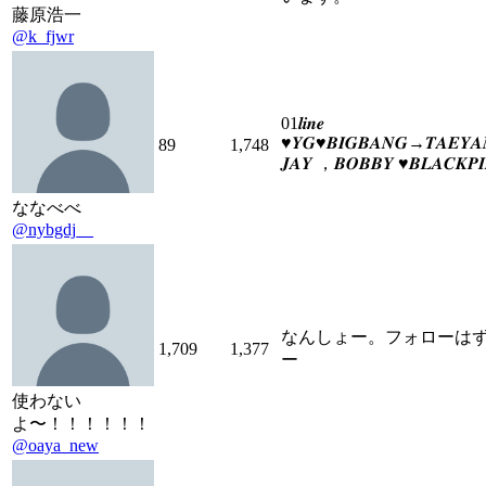
藤原浩一
@k_fjwr
01𝒍𝒊𝒏𝒆
♥︎𝒀𝑮♥︎𝑩𝑰𝑮𝑩𝑨𝑵𝑮→𝑻𝑨𝑬𝒀
89
1,748
𝑱𝑨𝒀 ，𝑩𝑶𝑩𝑩𝒀 ♥︎𝑩𝑳𝑨𝑪𝑲𝑷
ななべべ
@nybgdj__
なんしょー。フォローは
1,709
1,377
ー
使わない
よ〜！！！！！！
@oaya_new