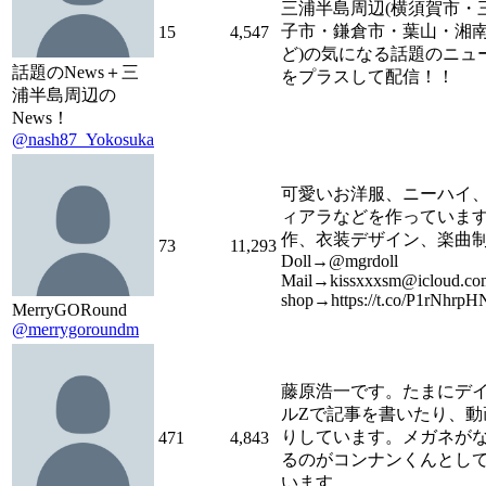
三浦半島周辺(横須賀市・
子市・鎌倉市・葉山・湘
15
4,547
ど)の気になる話題のニュ
話題のNews＋三
をプラスして配信！！
浦半島周辺の
News！
@nash87_Yokosuka
可愛いお洋服、ニーハイ
ィアラなどを作っていま
作、衣装デザイン、楽曲
73
11,293
Doll→@mgrdoll
Mail→kissxxxsm@icloud.co
shop→https://t.co/P1rNhrpH
MerryGORound
@merrygoroundm
藤原浩一です。たまにデ
ルZで記事を書いたり、動
りしています。メガネが
471
4,843
るのがコンナンくんとし
います。