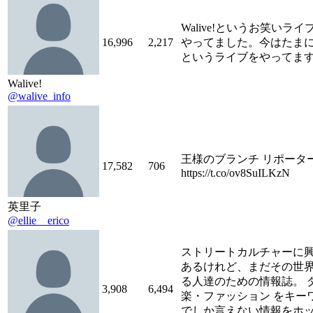
Walive!というお笑いラ
16,996
2,217
やってました。今はたま
というライブをやってま
Walive!
@walive_info
王様のブランチ リポータ
17,582
706
https://t.co/ov8SuILKzN
英里子
@ellie__erico
ストリートカルチャーに
あるけれど、まだその世
る人達のための情報誌。 
3,908
6,494
楽・ファッション をキー
でしか言えない情報をホ