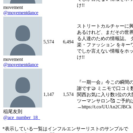
け!!
movement
@movementdance
ストリートカルチャーに
あるけれど、まだその世
る人達のための情報誌。 
5,574
6,494
楽・ファッション をキー
でしか言えない情報をホ
け!!
movement
@movementdance
『一期一会』今この瞬間
謝です🤝 ミニモで口コミ
1,147
1,574
関西お気に入り数1位の大
ツーマンサロン🥰 ご予約
→https://t.co/UUAn2CJBCk
稲尾友則
@ace_number_18_
*表示している一覧はインフルエンサーリストのサンプルで