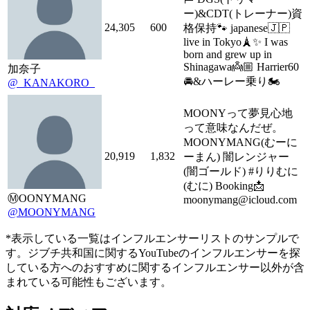
ー)&CDT(トレーナー)資
24,305
600
格保持🐾 japanese🇯🇵
live in Tokyo🗼✨ I was
born and grew up in
Shinagawa👼🏼 Harrier60
加奈子
🚘&ハーレー乗り🏍
@_KANAKORO_
MOONYって夢見心地
って意味なんだぜ。
MOONYMANG(むーに
20,919
1,832
ーまん) 闇レンジャー
(闇ゴールド) #りりむに
(むに) Booking📩
Ⓜ️OONYMANG
moonymang@icloud.com
@MOONYMANG
*表示している一覧はインフルエンサーリストのサンプルで
す。ジブチ共和国に関するYouTubeのインフルエンサーを探
している方へのおすすめに関するインフルエンサー以外が含
まれている可能性もございます。