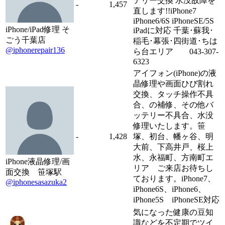
テリー交換 水没故障を
-
1,457
直します!!iPhone7
iPhone6/6S iPhoneSE/5S
iPhone/iPad修理 そ
iPadに対応 千葉･蘇我･
ごう千葉店
稲毛･幕張･四街道･ちは
@iphonerepair136
ら台エリア 043-307-
6323
アイフォン(iPhone)の液
晶修理や画面ひび割れ
交換、タッチ操作不具
合、の補修、その他バ
ッテリー不具合、水没
修理いたします。笹
-
1,428
塚、初台、幡ヶ谷、明
大前、下高井戸、桜上
水、永福町、方南町エ
iPhone液晶修理/画
リア ご来店お待ちし
面交換 笹塚駅
ております。iPhone7、
@iphonesasazuka2
iPhone6S、iPhone6、
iPhone5S iPhoneSE対応
気になった健康の豆知
識などを不定期でツイ