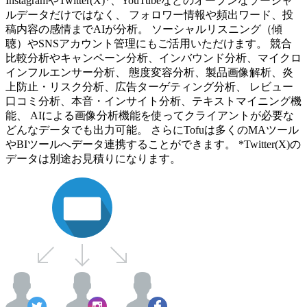
InstagramやTwitter(X)*、YouTubeなどのオープンなソーシャ
ルデータだけではなく、 フォロワー情報や頻出ワード、投
稿内容の感情までAIが分析。 ソーシャルリスニング（傾
聴）やSNSアカウント管理にもご活用いただけます。 競合
比較分析やキャンペーン分析、インバウンド分析、マイクロ
インフルエンサー分析、 態度変容分析、製品画像解析、炎
上防止・リスク分析、広告ターゲティング分析、 レビュー
口コミ分析、本音・インサイト分析、テキストマイニング機
能、 AIによる画像分析機能を使ってクライアントが必要な
どんなデータでも出力可能。 さらにTofuは多くのMAツール
やBIツールへデータ連携することができます。 *Twitter(X)の
データは別途お見積りになります。