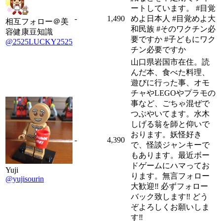
ートしています。 #目覚
-
1,490
めよ日本人 #目覚めよ大
相互フォロー＠美
和民族 #そのワクチン必
容健康豆知識
要ですか #子どもにワク
@2525LUCKY2525
チン必要ですか
山口県岩国市在住。読
んだ本、食べた料理、
遊びに行った事、オモ
チャやLEGOやプラモの
事など、ごちゃ混ぜで
つぶやいてます。水木
しげる翁を師と仰いで
おります。妖怪好き
-
4,390
で、怪談ジャンキーで
もあります。最近ボー
ドゲームにハマってお
Yuji
ります。無言フォロー
@yujisourin
大歓迎‼︎ 必ずフォロー
バック致します‼︎ どう
ぞよろしくお願いしま
す‼︎