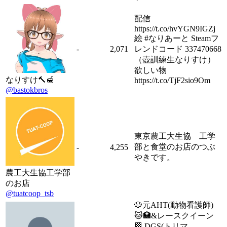
配信
https://t.co/hvYGN9IGZj
絵 #なりあーと Steamフ
-
2,071
レンドコード 337470668
（壺訓練生なりすけ）
欲しい物
なりすけ🔨🍯
https://t.co/TjF2sio9Om
@bastokbros
東京農工大生協 工学
部と食堂のお店のつぶ
-
4,255
やきです。
農工大生協工学部
のお店
@tuatcoop_tsb
🐶元AHT(動物看護師)
🐱🏥&レースクイーン
🏁 DGS(トリマ