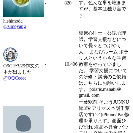
す。色んな事を呟きま
-
820
すが、基本は独り言で
す。
h.shimoda
@simoyang
臨床心理士・公認心理
師。学習支援などにつ
いて長々とつぶやく
人。 まなびルーム ポラ
リスという小さな学習
-
10,406
教室をやっていまし
O9C@3/29作文の
た。 学習支援について
本が出ました
の研修・講演のご依頼
@OQCeeee
はこちらにお願いしま
す。 polaris.manabi＠
gmail. com
千葉駅前 そごうJUNNU
館3階 アリマス本舗千葉
店です(^-^)iPhone/iPad修
理を承ります。画面ひ
び割れ 液晶不具合 バッ