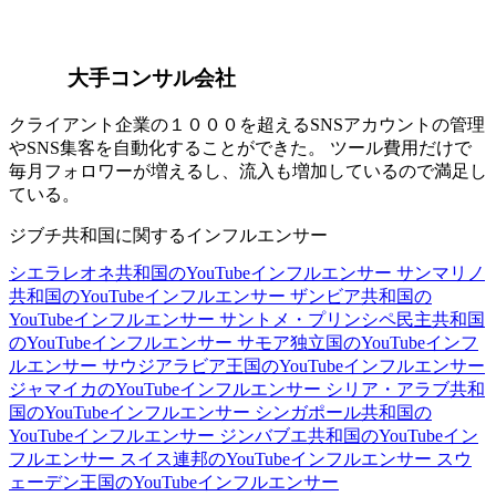
大手コンサル会社
クライアント企業の１０００を超えるSNSアカウントの管理
やSNS集客を自動化することができた。 ツール費用だけで
毎月フォロワーが増えるし、流入も増加しているので満足し
ている。
ジブチ共和国に関するインフルエンサー
シエラレオネ共和国のYouTubeインフルエンサー
サンマリノ
共和国のYouTubeインフルエンサー
ザンビア共和国の
YouTubeインフルエンサー
サントメ・プリンシペ民主共和国
のYouTubeインフルエンサー
サモア独立国のYouTubeインフ
ルエンサー
サウジアラビア王国のYouTubeインフルエンサー
ジャマイカのYouTubeインフルエンサー
シリア・アラブ共和
国のYouTubeインフルエンサー
シンガポール共和国の
YouTubeインフルエンサー
ジンバブエ共和国のYouTubeイン
フルエンサー
スイス連邦のYouTubeインフルエンサー
スウ
ェーデン王国のYouTubeインフルエンサー