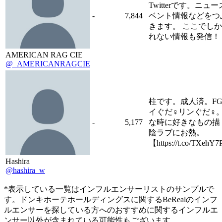
Twitterです。ニュ
-
7,844
ベント情報などをつ
きます。 ここでし
れない情報も発信！
AMERICAN RAG CIE
@_AMERICANRAGCIE
柱です。成人済。FG
イぐだ♀リンぐだ♀
-
5,177
な時に好きなもの描
陰ラブにお熱。
【https://t.co/TXehY
Hashira
@hashira_w
*表示している一覧はインフルエンサーリストのサンプルで
す。ドンキホーテホールディングスに関するBeRealのインフ
ルエンサーを探している方へのおすすめに関するインフルエ
ンサー以外が含まれている可能性もございます。