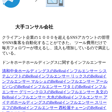
大手コンサル会社
クライアント企業の１０００を超えるSNSアカウントの管理
やSNS集客を自動化することができた。 ツール費用だけで
毎月フォロワーが増えるし、流入も増加しているので満足し
ている。
ドンキホーテホールディングスに関するインフルエンサー
清和中央ホールディングスのBeRealインフルエンサー
シス
テムソフトのBeRealインフルエンサー
リックスのBeRealイ
ンフルエンサー
マルシェのBeRealインフルエンサー
アール
ビバンのBeRealインフルエンサー
ワタミのBeRealインフル
エンサー
グリーンクロスのBeRealインフルエンサー
丸文の
BeRealインフルエンサー
大水のBeRealインフルエンサー
ア
イナボホールディングスのBeRealインフルエンサー
スリー
エフのBeRealインフルエンサー
西松屋チェーンのBeRealイ