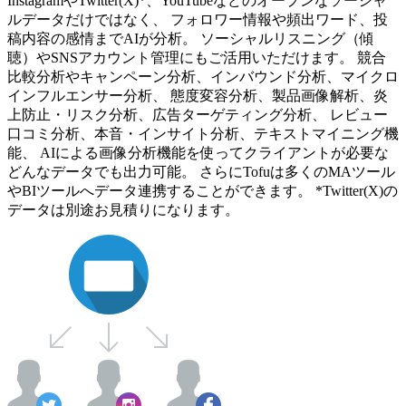
InstagramやTwitter(X)*、YouTubeなどのオープンなソーシャ
ルデータだけではなく、 フォロワー情報や頻出ワード、投
稿内容の感情までAIが分析。 ソーシャルリスニング（傾
聴）やSNSアカウント管理にもご活用いただけます。 競合
比較分析やキャンペーン分析、インバウンド分析、マイクロ
インフルエンサー分析、 態度変容分析、製品画像解析、炎
上防止・リスク分析、広告ターゲティング分析、 レビュー
口コミ分析、本音・インサイト分析、テキストマイニング機
能、 AIによる画像分析機能を使ってクライアントが必要な
どんなデータでも出力可能。 さらにTofuは多くのMAツール
やBIツールへデータ連携することができます。 *Twitter(X)の
データは別途お見積りになります。