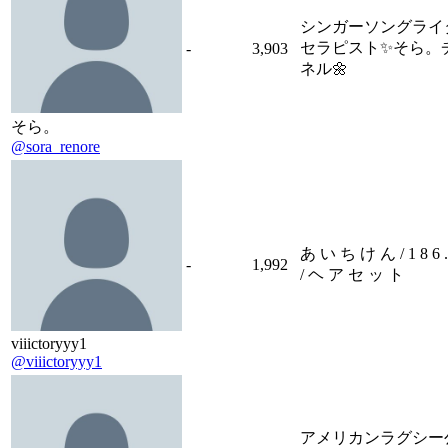
シンガーソングライ
セラピスト✨そら。
-
3,903
ネル🌼
そら。
@sora_renore
あ い ち け ん / 1 8 6 .
-
1,992
/ ヘ ア セ ッ ト
viiictoryyy1
@viiictoryyy1
アメリカンラグシー