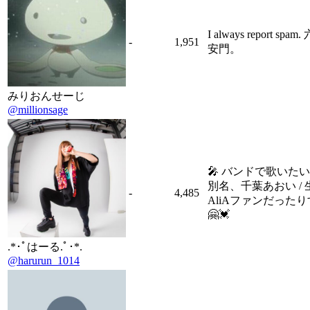
I always report spa
-
1,951
安門。
みりおんせーじ
@millionsage
🎤 バンドで歌いた
別名、千葉あおい / 
-
4,485
AliAファンだった
🤗💓
.*･ﾟはーる.ﾟ･*.
@harurun_1014