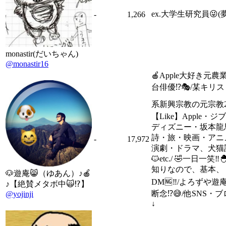
ex.大学生研究員😜(夢
-
1,266
monastir(だいちゃん)
@monastir16
🍎Apple大好き元農
台俳優⁉︎🎭/某キリ
系新興宗教の元宗教2世
【Like】Apple・ジ
ディズニー・坂本龍
詩・旅・映画・アニ
-
17,972
演劇・ドラマ、犬猫語
🐱etc./ 🤣一日一笑‼︎
知りなので、基本、
🐶遊庵😸（ゆあん）♪🍎
DM🆖‼️/よろずや遊
♪【絶賛メタボ中🙀⁉️】
断念⁉️😅/他SNS・
@yojinji
↓