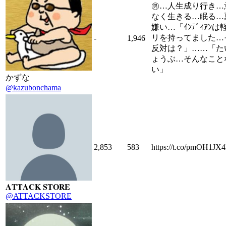
㊚…人生成り行き…
なく生きる…眠る…
嫌い…「ｲﾝﾃﾞｨｱﾝは
リを持ってました…
-
1,946
反対は？」……「た
ょうぶ…そんなこと
い」
かずな
@kazubonchama
2,853
583
https://t.co/pmOH1JX
𝐀𝐓𝐓𝐀𝐂𝐊 𝐒𝐓𝐎𝐑𝐄
@ATTACKSTORE