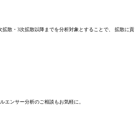
次拡散・3次拡散以降までを分析対象とすることで、 拡散に貢
。
フルエンサー分析のご相談もお気軽に。