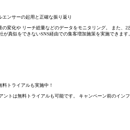
ルエンサーの起用と正確な振り返り
の変化や リーチ総量などのデータをモニタリング。 また、2
社が真似をできないSNS経由での集客増加施策を実施できます
無料トライアルも実施中！
アントは無料トライアルも可能です。 キャンペーン前のイン