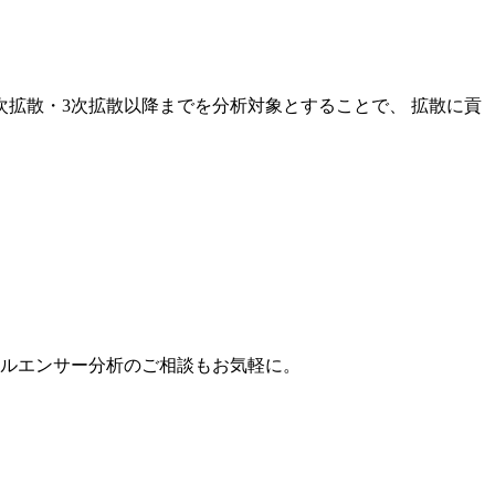
次拡散・3次拡散以降までを分析対象とすることで、 拡散に貢
。
フルエンサー分析のご相談もお気軽に。