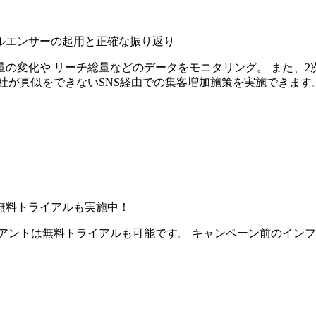
ルエンサーの起用と正確な振り返り
の変化や リーチ総量などのデータをモニタリング。 また、2
社が真似をできないSNS経由での集客増加施策を実施できます
無料トライアルも実施中！
アントは無料トライアルも可能です。 キャンペーン前のイン