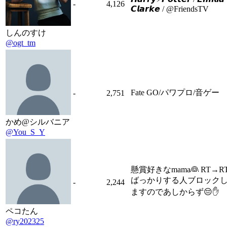
-
4,126
𝘾𝙡𝙖𝙧𝙠𝙚 / @FriendsTV
しんのすけ
@ogt_tm
Fate GO/パワプロ/音ゲー
-
2,751
かめ@シルバニア
@You_S_Y
懸賞好きなmama👰 RT→R
ばっかりする人ブロック
-
2,244
ますのであしからず😔✋
ペコたん
@ry202325