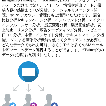
InstagramやTwitter(X)*、YouTubeなどのオープンなソーシャ
ルデータだけではなく、 フォロワー情報や頻出ワード、投
稿内容の感情までAIが分析。 ソーシャルリスニング（傾
聴）やSNSアカウント管理にもご活用いただけます。 競合
比較分析やキャンペーン分析、インバウンド分析、マイクロ
インフルエンサー分析、 態度変容分析、製品画像解析、炎
上防止・リスク分析、広告ターゲティング分析、 レビュー
口コミ分析、本音・インサイト分析、テキストマイニング機
能、 AIによる画像分析機能を使ってクライアントが必要な
どんなデータでも出力可能。 さらにTofuは多くのMAツール
やBIツールへデータ連携することができます。 *Twitter(X)の
データは別途お見積りになります。