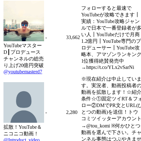
フォローすると最速で
YouTubeが攻略できます┃
実績：YouTube攻略ジャン
ルで日本で一番登録者が
い人┃YouTubeだけで月商
-
33,662
1.2億円┃YouTube専門のプ
YouTubeマスター
ロデューサー┃YouTube攻
D┃プロデュース
略本、アマゾンランキン
チャンネルの総売
1位獲得絶賛発売中
り上げ20億円突破
→https://t.co/YLx2vSarNi
@youtubemasterd7
※現在紹介は中止してい
す。実況者、動画投稿者
動画を拡散します！☆紹
条件☆①固定ツイRT＆フ
ロー②DMでPR文とURL(
とつの動画)を送信！トウ
-
2,280
コミツイッターアカウン
→@tou_komi ※何かひとつ
拡散！YouTube＆
動画を選んで下さい。チ
ニコニコ動画！
ンネル事態はつぶやきま
@Introduct_video