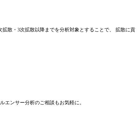
次拡散・3次拡散以降までを分析対象とすることで、 拡散に貢
。
フルエンサー分析のご相談もお気軽に。