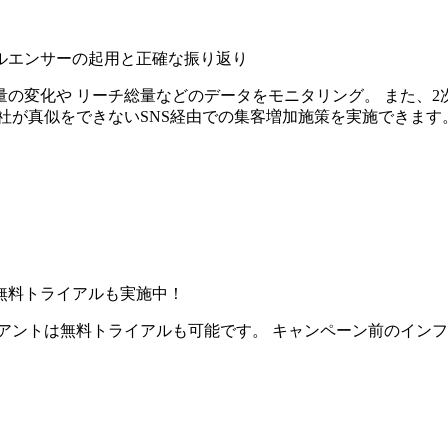
ルエンサーの起用と正確な振り返り
の変化や リーチ総量などのデータをモニタリング。 また、2
社が真似をできないSNS経由での集客増加施策を実施できます
無料トライアルも実施中！
アントは無料トライアルも可能です。 キャンペーン前のイン