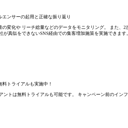
ルエンサーの起用と正確な振り返り
の変化や リーチ総量などのデータをモニタリング。 また、2
社が真似をできないSNS経由での集客増加施策を実施できます
無料トライアルも実施中！
アントは無料トライアルも可能です。 キャンペーン前のイン