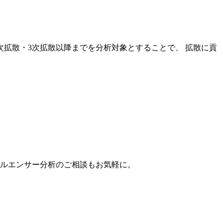
次拡散・3次拡散以降までを分析対象とすることで、 拡散に貢
。
フルエンサー分析のご相談もお気軽に。