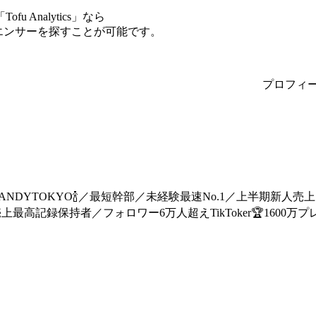
Analytics」なら
フルエンサーを探すことが可能です。
プロフィ
DANDYTOKYO🍾／最短幹部／未経験最速No.1／上半期新人売上 No.
上最高記録保持者／フォロワー6万人超えTikToker🏆1600