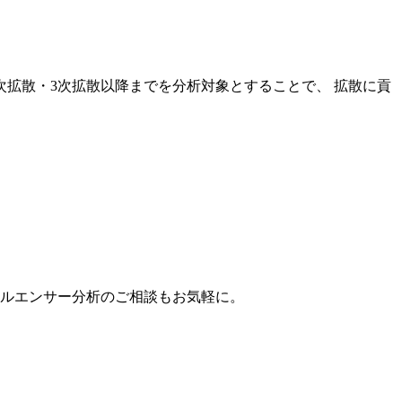
次拡散・3次拡散以降までを分析対象とすることで、 拡散に貢
。
フルエンサー分析のご相談もお気軽に。