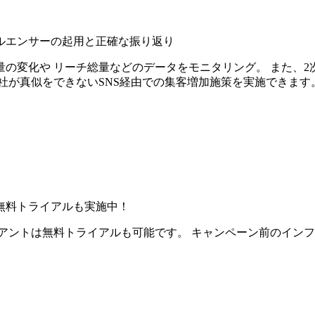
ルエンサーの起用と正確な振り返り
の変化や リーチ総量などのデータをモニタリング。 また、2
社が真似をできないSNS経由での集客増加施策を実施できます
無料トライアルも実施中！
アントは無料トライアルも可能です。 キャンペーン前のイン