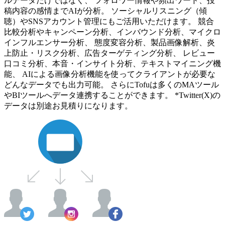
ルデータだけではなく、 フォロワー情報や頻出ワード、投
稿内容の感情までAIが分析。 ソーシャルリスニング（傾
聴）やSNSアカウント管理にもご活用いただけます。 競合
比較分析やキャンペーン分析、インバウンド分析、マイクロ
インフルエンサー分析、 態度変容分析、製品画像解析、炎
上防止・リスク分析、広告ターゲティング分析、 レビュー
口コミ分析、本音・インサイト分析、テキストマイニング機
能、 AIによる画像分析機能を使ってクライアントが必要な
どんなデータでも出力可能。 さらにTofuは多くのMAツール
やBIツールへデータ連携することができます。 *Twitter(X)の
データは別途お見積りになります。