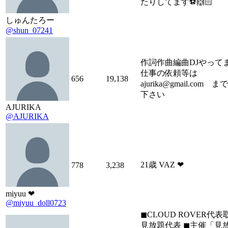
たりしてます⚽️🙌🏻
しゅんたろー
@shun_07241
作詞作曲編曲DJやって
仕事の依頼等は
656
19,138
ajurika@gmail.com
下さい
AJURIKA
@AJURIKA
21歳 VAZ ❤︎
778
3,238
miyuu ❤︎
@miyuu_doll0723
◼︎CLOUD ROVER代表
見放題代表 ◼︎主催「見