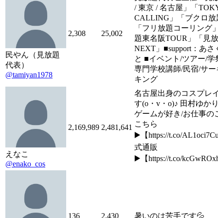
/ 東京 / 名古屋」「TOK
CALLING」「ブクロ
「フリ放題コーリング
2,308
25,002
題東名阪TOUR」「見
NEXT」■support：あ
民やん（見放題
と ■イベント/ツアー/学
代表）
専門学校講師/民宿/サ
@tamiyan1978
キング
名古屋出身のコスプレ
す(o・v・o)♪ 田村ゆ
ゲームが好き/お仕事の
こちら
2,169,989
2,481,641
▶️【https://t.co/AL1oci
式通販
えなこ
▶️【https://t.co/kcGwRO
@enako_cos
136
2,430
暑いのは苦手です💦