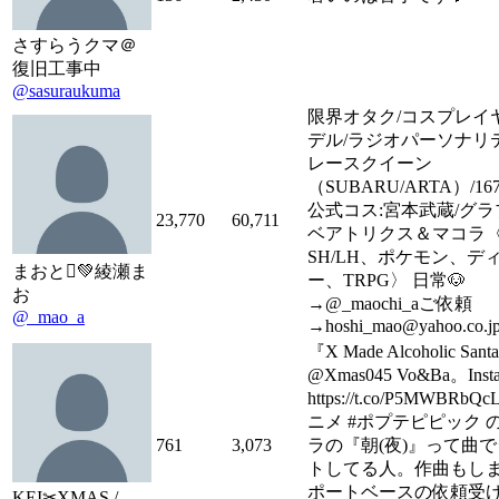
さすらうクマ＠
復旧工事中
@sasuraukuma
限界オタク/コスプレイ
デル/ラジオパーソナリ
レースクイーン
（SUBARU/ARTA）/167
公式コス:宮本武蔵/グラ
23,770
60,711
ベアトリクス＆マコラ〈
SH/LH、ポケモン、デ
まおと🫍💚綾瀬ま
ー、TRPG〉 日常🐶
お
→@_maochi_aご依頼
@_mao_a
→hoshi_mao@yahoo.co.j
『X Made Alcoholic Sant
@Xmas045 Vo&Ba。Insta
https://t.co/P5MWBRbQ
ニメ #ポプテピピック 
761
3,073
ラの『朝(夜)』って曲
トしてる人。作曲もし
ポートベースの依頼受
KEI✂︎XMAS /