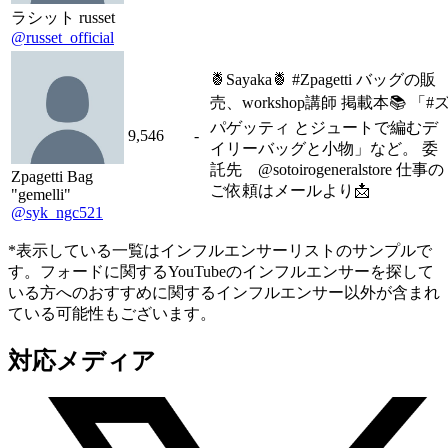
ラシット russet
@russet_official
🍍Sayaka🍍 #Zpagetti バッグの販
売、workshop講師 掲載本📚 「#ス
パゲッティ とジュートで編むデ
9,546
-
イリーバッグと小物」など。 委
託先 @sotoirogeneralstore 仕事の
Zpagetti Bag
ご依頼はメールより📩
"gemelli"
@syk_ngc521
*表示している一覧はインフルエンサーリストのサンプルで
す。フォードに関するYouTubeのインフルエンサーを探して
いる方へのおすすめに関するインフルエンサー以外が含まれ
ている可能性もございます。
対応メディア