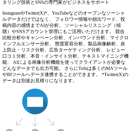
タリング技術とSNSの専門家がビジネスをサポート
InstagramやTwitter(X)*、YouTubeなどのオープンなソーシャ
ルデータだけではなく、 フォロワー情報や頻出ワード、投
稿内容の感情までAIが分析。 ソーシャルリスニング（傾
聴）やSNSアカウント管理にもご活用いただけます。 競合
比較分析やキャンペーン分析、インバウンド分析、マイクロ
インフルエンサー分析、 態度変容分析、製品画像解析、炎
上防止・リスク分析、広告ターゲティング分析、 レビュー
口コミ分析、本音・インサイト分析、テキストマイニング機
能、 AIによる画像分析機能を使ってクライアントが必要な
どんなデータでも出力可能。 さらにTofuは多くのMAツール
やBIツールへデータ連携することができます。 *Twitter(X)の
データは別途お見積りになります。