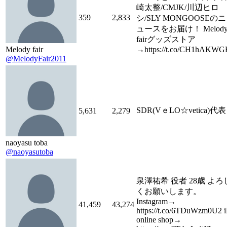
崎太整/CMJK/川辺ヒロ
359
2,833
シ/SLY MONGOOSEのニ
ュースをお届け！ Melod
fairグッズストア
Melody fair
→https://t.co/CH1hAKWG
@MelodyFair2011
SDR(VｅLO☆vetica)代表
5,631
2,279
naoyasu toba
@naoyasutoba
泉澤祐希 役者 28歳 よろ
くお願いします。
Instagram→
41,459
43,274
https://t.co/6TDuWzm0U2 
online shop→