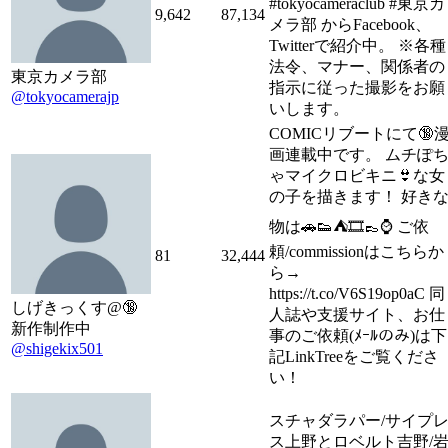
#tokyocameraclub #東京カ
9,642
87,134
メラ部 からFacebook、
Twitterで紹介中。 ※各種
法令、マナー、関係者の
東京カメラ部
指示に従った撮影をお願
@tokyocamerajp
いします。
COMICリブートにて🔞
画連載中です。 ムチぽ
ゃマイクロビキニ👙な女
の子を描きます！ 好き
物は🚗👟⛺🎞👞⌚ ご依
頼/commissionはこちらか
81
32,444
ら→
https://t.co/V6S19op0aC 同
しげきっくす@🔞
人誌や支援サイト、お仕
新作制作中
事のご依頼(ﾒｰﾙのみ)は下
@shigekix501
記LinkTreeをご覧くださ
い！
スチャダラパー/サイプ
ス上野とロベルト吉野/