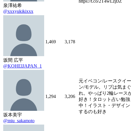
https://t.co/2T4wLzjtJZ
泉澤祐希
@xxxyukikixxx
1,469
3,178
坂間 広平
@KOHEIJAPAN_1
元イベコン/レースクイ
ン/モデル。リプは気ま
れ。やっぱり2輪レース
1,294
3,206
好き！タロット占い勉強
中！イラスト・デザイン
するのも好き
坂本美宇
@miu_sakamoto