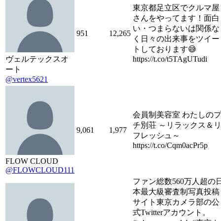
東京都足立区でクルマ屋
さんをやってます！面白
い・つまらないは関係な
951
12,265
く日々の出来事をツイー
トしております😅
ヴェルテックスオ
https://t.co/t5TAgUTudi
ート
@vertex5621
会員制美容室 わたしの
チ別荘 ～リラックス＆
9,061
1,977
フレッシュ～
https://t.co/Cqm0acPr5p
FLOW CLOUD
@FLOWCLOUD111
ファン総数560万人超の
本最大級審査制写真投稿
サイト東京カメラ部の公
式Twitterアカウント。