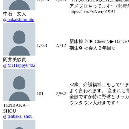
アメブロやってます~（熱帯魚
https://t.co/FyNwq919BI
中石 文人
@nakaishifumito
新体操 ▷▶︎ Cheer ▷▶ Da
1,783
2,712
期生⚽ 社会人２年目☺︎
阿井美紗貴
@M1Happy0402
32歳、介護福祉士をしてい
よく言われます。 産まれも
101
2,562
全般ですが特に野球とサッカ
ウンタウン大好きです！
TENBAKAー
SHOU
@tenbaka_shou