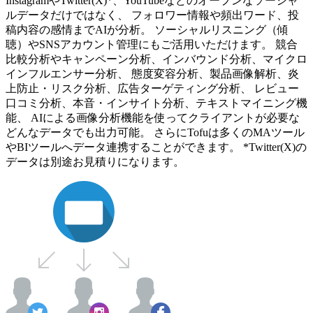
InstagramやTwitter(X)*、YouTubeなどのオープンなソーシャ
ルデータだけではなく、 フォロワー情報や頻出ワード、投
稿内容の感情までAIが分析。 ソーシャルリスニング（傾
聴）やSNSアカウント管理にもご活用いただけます。 競合
比較分析やキャンペーン分析、インバウンド分析、マイクロ
インフルエンサー分析、 態度変容分析、製品画像解析、炎
上防止・リスク分析、広告ターゲティング分析、 レビュー
口コミ分析、本音・インサイト分析、テキストマイニング機
能、 AIによる画像分析機能を使ってクライアントが必要な
どんなデータでも出力可能。 さらにTofuは多くのMAツール
やBIツールへデータ連携することができます。 *Twitter(X)の
データは別途お見積りになります。