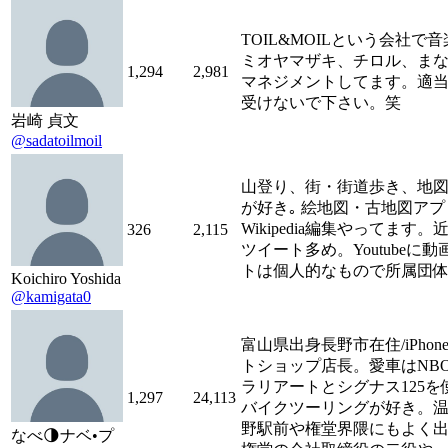
TOIL&MOILという会社で
ミオヤマザキ、チロル、まなみ
1,294
2,981
マネジメントしてます。適
受けないで下さい。笑
岩崎 貞文
@sadatoilmoil
山登り、街・街道歩き、地図
が好き｡ 絵地図・古地図ア
Wikipedia編集やってま
326
2,115
ツイート多め。Youtube
トは個人的なもので所属団
Koichiro Yoshida
@kamigata0
富山県出身長野市在住/iPhon
トショップ店長。愛車はNBOX
ラリアートとシグナス125
1,297
24,113
バイクツーリングが好き。
野駅前や権堂界隈にもよく出
なべ🌗ナベ•プ