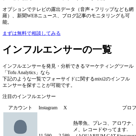
オプションでテレビの露出データ（音声＋フリップなども網
羅）、新聞WEBニュース、ブログ記事のモニタリングも可
能。
まずは無料で相談してみる
インフルエンサーの一覧
インフルエンサーを発見・分析できるマーケティングツール
「Tofu Analytics」なら
下記のような一覧でフォーサイドに関するmixi2のインフル
エンサーを探すことが可能です。
注目のインフルエンサー
アカウント
Instagram
X
プロ
熱帯魚、プレコ、アロワナ
メ、レコードやってます.
11,590
2,589
（AQUARIUM,CAT,Singapu