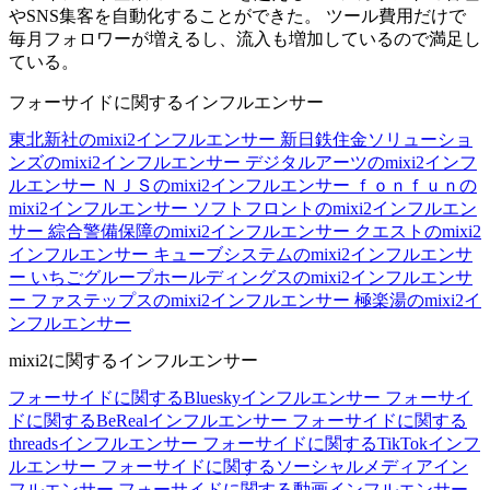
やSNS集客を自動化することができた。 ツール費用だけで
毎月フォロワーが増えるし、流入も増加しているので満足し
ている。
フォーサイドに関するインフルエンサー
東北新社のmixi2インフルエンサー
新日鉄住金ソリューショ
ンズのmixi2インフルエンサー
デジタルアーツのmixi2インフ
ルエンサー
ＮＪＳのmixi2インフルエンサー
ｆｏｎｆｕｎの
mixi2インフルエンサー
ソフトフロントのmixi2インフルエン
サー
綜合警備保障のmixi2インフルエンサー
クエストのmixi2
インフルエンサー
キューブシステムのmixi2インフルエンサ
ー
いちごグループホールディングスのmixi2インフルエンサ
ー
ファステップスのmixi2インフルエンサー
極楽湯のmixi2イ
ンフルエンサー
mixi2に関するインフルエンサー
フォーサイドに関するBlueskyインフルエンサー
フォーサイ
ドに関するBeRealインフルエンサー
フォーサイドに関する
threadsインフルエンサー
フォーサイドに関するTikTokインフ
ルエンサー
フォーサイドに関するソーシャルメディアイン
フルエンサー
フォーサイドに関する動画インフルエンサー