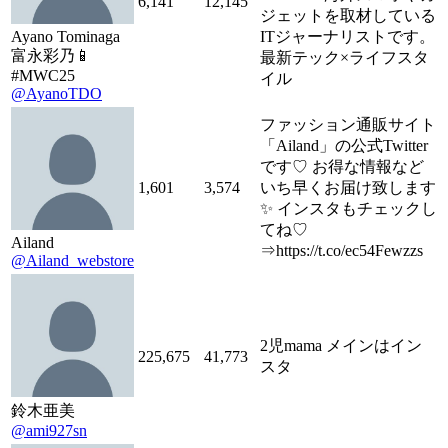
6,141
12,145
ジェットを取材している
Ayano Tominaga
ITジャーナリストです。
富永彩乃📱
最新テック×ライフスタ
#MWC25
イル
@AyanoTDO
ファッション通販サイト
「Ailand」の公式Twitter
です♡ お得な情報など
1,601
3,574
いち早くお届け致します
✨ インスタもチェックし
てね♡
Ailand
⇒https://t.co/ec54Fewzzs
@Ailand_webstore
2児mama メインはイン
225,675
41,773
スタ
鈴木亜美
@ami927sn