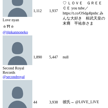
♡ ＬＯＶＥ ＧＲＥＥ
ＣＥ you tube／
1,112
1,937
https://t.co/OSdg4lpnhc み
んな大好き 桓武天皇の
Love nyan
末裔 平祐奈さま
⛤️⛩⛤️
@ijinkannoneko
1,890
5,447
null
Second Royal
Records
@secondroyal
彼氏→ @L0VE_LlVE
44
3,938