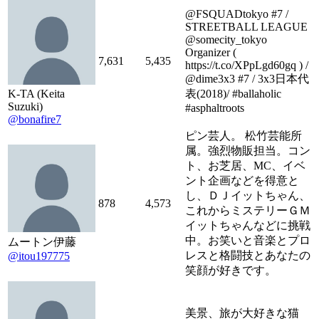
@FSQUADtokyo #7 /
STREETBALL LEAGUE
@somecity_tokyo
Organizer (
7,631
5,435
https://t.co/XPpLgd60gq ) /
@dime3x3 #7 / 3x3日本代
K-TA (Keita
表(2018)/ #ballaholic
Suzuki)
#asphaltroots
@bonafire7
ピン芸人。 松竹芸能所
属。強烈物販担当。コン
ト、お芝居、MC、イベ
ント企画などを得意と
し、ＤＪイットちゃん、
878
4,573
これからミステリーＧＭ
イットちゃんなどに挑戦
中。お笑いと音楽とプロ
ムートン伊藤
レスと格闘技とあなたの
@itou197775
笑顔が好きです。
美景、旅が大好きな猫