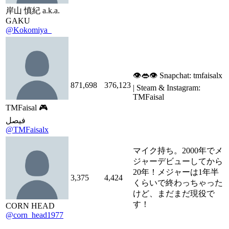
岸山 慎紀 a.k.a.
GAKU
@Kokomiya_
👁👄👁 Snapchat: tmfaisalx
871,698
376,123
| Steam & Instagram:
TMFaisal
TMFaisal 🎮
فيصل
@TMFaisalx
マイク持ち。2000年でメ
ジャーデビューしてから
20年！メジャーは1年半
3,375
4,424
くらいで終わっちゃった
けど、まだまだ現役で
す！
CORN HEAD
@corn_head1977