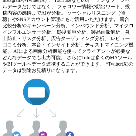
InstagramやTwitter(X)*、YouTubeなどのオープンなソーシャ
ルデータだけではなく、 フォロワー情報や頻出ワード、投
稿内容の感情までAIが分析。 ソーシャルリスニング（傾
聴）やSNSアカウント管理にもご活用いただけます。 競合
比較分析やキャンペーン分析、インバウンド分析、マイクロ
インフルエンサー分析、 態度変容分析、製品画像解析、炎
上防止・リスク分析、広告ターゲティング分析、 レビュー
口コミ分析、本音・インサイト分析、テキストマイニング機
能、 AIによる画像分析機能を使ってクライアントが必要な
どんなデータでも出力可能。 さらにTofuは多くのMAツール
やBIツールへデータ連携することができます。 *Twitter(X)の
データは別途お見積りになります。