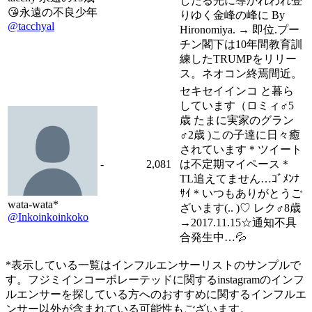
したる光に導かれわれ登
😘永遠の不良少年
りゆく金峰の峰に By
@tacchyal
Hironomiya. → 即位.プー
チン閣下は10年間教育訓
練したTRUMPをリリー
ス。ネオコン終焉間近。
セキセイインコ と暮ら
しています（ロミィ♂5
歳 たまに実家のグラン
♂2歳 )この子達に日々癒
されています＊ツイート
-
2,081
は不定期マイペース＊
TL追えてません…ｺﾞﾒﾝﾅ
ｻｲ＊いつもありがとうご
wata-wata*
ざいます(.. )♡ レク♂8歳
@Inkoinkoinkoko
→2017.11.15☆通知不具
合発生中…💦
*表示している一覧はインフルエンサーリストのサンプルで
す。フジミインコーポレーテッドに関するinstagramのインフ
ルエンサーを探している方へのおすすめに関するインフルエ
ンサー以外が含まれている可能性もございます。