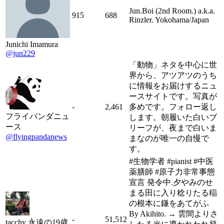
Jun.Boi (2nd Room.) a.k.a.
915
688
Rinzler. Yokohama/Japan
Junichi Imamura
@jun229
「動物」ネタを中心に世
界から、アツアツのうち
に情報をお届けするニュ
ースサイトです。写真が
-
2,461
多めです。フォロー返し
フライパンダニュ
します。朝履いた白いブ
ース
リーフが、夜まで白いま
@flyingpandanews
まなのが唯一の自慢で
す。
#生物学者 #pianist #中医
薬膳師 #原子力非常事態
宣言 発令中.夕やみのせ
まる田に入り稔りたる稲
の根本に鎌をあてがふ
By Akihito. → 雲間よりさ
-
51,512
tacchy 永遠の19歳