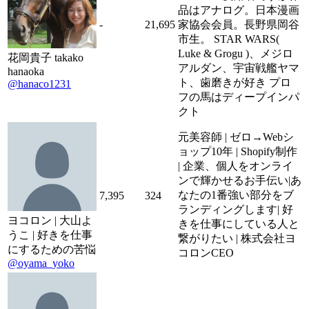
品はアナログ。日本漫画
-
21,695
家協会会員。長野県岡谷
市生。 STAR WARS(
Luke & Grogu )、メジロ
花岡貴子 takako
アルダン、宇宙戦艦ヤマ
hanaoka
ト、歯磨きが好き プロ
@hanaco1231
フの馬はディープインパ
クト
元美容師 | ゼロ→Webシ
ョップ10年 | Shopify制作
| 企業、個人をオンライ
ンで輝かせるお手伝い|あ
なたの1番強い部分をブ
7,395
324
ランディングします| 好
ヨコロン | 大山よ
きを仕事にしている人と
うこ | 好きを仕事
繋がりたい | 株式会社ヨ
にするための苦悩
コロンCEO
@oyama_yoko