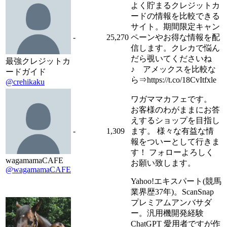
よく貯まるクレジットカ
ードの情報を比較できる
サイト。期間限定キャン
-
25,270
ペーンやお得な情報を配
信します。クレカで悩ん
だら覗いてくださいね
最強クレジットカ
♪ アメックスを比較な
ードガイド
ら⇒https://t.co/18CvItfxle
@crehikaku
ワガママカフェです。
お客様のわがままにお答
えするショップを目指し
-
1,309
ます。 様々な有益な情
報をついーとして行きま
す！ フォローよろしく
wagamamaCAFE
お願い致します。
@wagamamaCAFE
Yahoo!エキスパート(競馬
業界歴37年)。ScanSnap
プレミアムアンバサダ
ー。汎用機開発経験
ChatGPT 愛用者ですが作