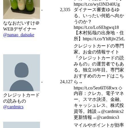
https://t.co/wyl3ND40Ug
-
2,335
ダイナース審査ゆるゆ
る、いったい何処へ向か
うのか？
ななおだいすけ＠
https://t.co/LoSEbgwq18
WEBデザイナー
【木村拓哉の出身地・住
@nanao_daisuke
所】https://t.co/YhRjiv25rL
クレジットカードの専門
家。お金の情報サイト
『クレジットカードの読
みもの』の運営者でもあ
る。独立16年目。専門家
おすすめのカードはこち
-
24,127
ら→
https://t.co/5eo6lT6Rwx ◇
内容：クレカ、電子マネ
クレジットカード
ー、スマホ決済、金融、
の読みもの
キャッシュレス、株式投
@cardmics
資等。雑談→@cardmics2
更新情報→@cardmics3
マイルやポイントが効率