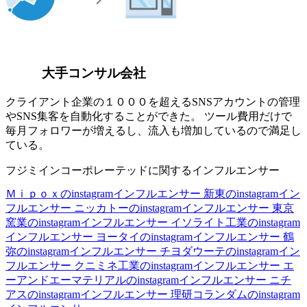
大手コンサル会社
クライアント企業の１０００を超えるSNSアカウントの管理
やSNS集客を自動化することができた。 ツール費用だけで
毎月フォロワーが増えるし、流入も増加しているので満足し
ている。
フジミインコーポレーテッドに関するインフルエンサー
Ｍｉｐｏｘのinstagramインフルエンサー
新東のinstagramイン
フルエンサー
ニッカトーのinstagramインフルエンサー
東京
窯業のinstagramインフルエンサー
イソライト工業のinstagram
インフルエンサー
ヨータイのinstagramインフルエンサー
鶴
弥のinstagramインフルエンサー
チヨダウーテのinstagramイン
フルエンサー
クニミネ工業のinstagramインフルエンサー
エ
ーアンドエーマテリアルのinstagramインフルエンサー
ニチ
アスのinstagramインフルエンサー
理研コランダムのinstagram