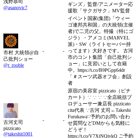
浅野恭司
ギンズ」監督/アニメーター応
@asanovic7
援歌「サクガサク」MV監督
イベント国家(集団)「ウィー
ゴ連邦共和国」の大統領(主催
者)で二児の父。特撮（特にゴ
ジラ）・アメコミ(MARVEL
派)・SW（ライトセーバー持
-
-
ってます）大好きです。 古河
市村 大統領@自
市のコント集団「自己批判シ
己批判ショー
ョー」に見習いとして在籍
@t_rooble
中。https://t.co/B9PGpp64dr
「＃スーツ武器オフ会」創設
者
原宿の美容室 pizzicato（ピチ
カート）∵ ∵ ∵ ∵全店統括プ
ロデューサー兼店長 pizzicato
cita代表 ∵古河 丈司←Takeshi
Furukawa∵予約のお問い合わ
-
-
古河丈司
せ質問などDMからも気軽に
pizzicato
どうぞ！
@takeshit1001
https://t.co/V7XtNQivkQ ご予約