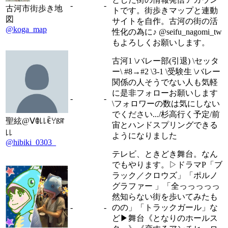
-
-
古河市街歩き地
トです。街歩きマップと連動
図
サイトを自作。古河の街の活
@koga_map
性化の為に♪ @seifu_nagomi_tw
もよろしくお願いします。
古河1 \バレー部(引退) \セッタ
ー\ #8→#2 \3-1 \受験生 \バレー
関係の人そうでない人も気軽
に是非フォローお願いします
-
-
\フォロワーの数は気にしない
でください.../杉高行く予定/前
聖絃@Ⅴꂦ꒒꒒ꍟꌩßꍏ
宙とハンドスプリングできる
꒒꒒
ようになりました
@hibiki_0303_
テレビ、ときどき舞台。なん
でもやります。▷ドラマP「ブ
ラック／クロウズ」「ポルノ
グラファー 」「全っっっっっ
然知らない街を歩いてみたも
-
-
のの」「トラックガール」な
ど▶︎舞台《となりのホールス