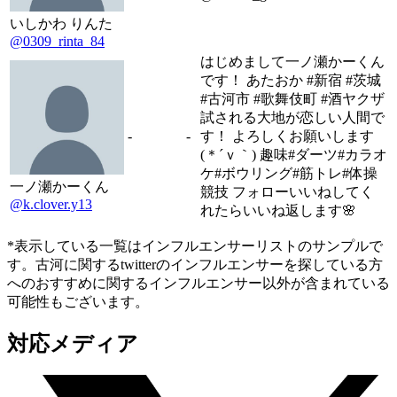
いしかわ りんた
@0309_rinta_84
はじめまして一ノ瀬かーくん
です！ あたおか #新宿 #茨城
#古河市 #歌舞伎町 #酒ヤクザ
試される大地が恋しい人間で
-
-
す！ よろしくお願いします
(＊´ｖ｀) 趣味#ダーツ#カラオ
ケ#ボウリング#筋トレ#体操
一ノ瀬かーくん
競技 フォローいいねしてく
@k.clover.y13
れたらいいね返します🌸
*表示している一覧はインフルエンサーリストのサンプルで
す。古河に関するtwitterのインフルエンサーを探している方
へのおすすめに関するインフルエンサー以外が含まれている
可能性もございます。
対応メディア