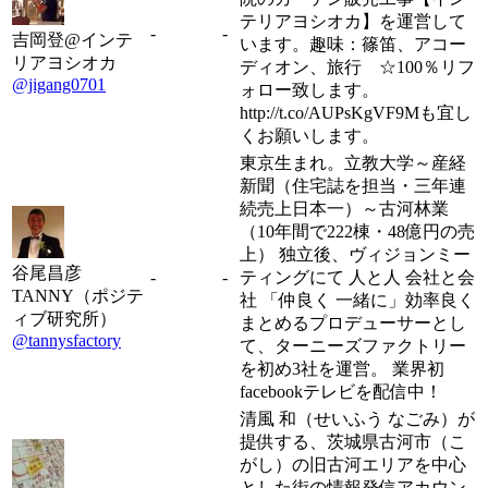
テリアヨシオカ】を運営して
-
-
吉岡登@インテ
います。趣味：篠笛、アコー
リアヨシオカ
ディオン、旅行 ☆100％リフ
@jigang0701
ォロー致します。
http://t.co/AUPsKgVF9Mも宜し
くお願いします。
東京生まれ。立教大学～産経
新聞（住宅誌を担当・三年連
続売上日本一）～古河林業
（10年間で222棟・48億円の売
上） 独立後、ヴィジョンミー
谷尾昌彦
-
-
ティングにて 人と人 会社と会
TANNY（ポジテ
社 「仲良く 一緒に」効率良く
ィブ研究所）
まとめるプロデューサーとし
@tannysfactory
て、ターニーズファクトリー
を初め3社を運営。 業界初
facebookテレビを配信中！
清風 和（せいふう なごみ）が
提供する、茨城県古河市（こ
がし）の旧古河エリアを中心
とした街の情報発信アカウン