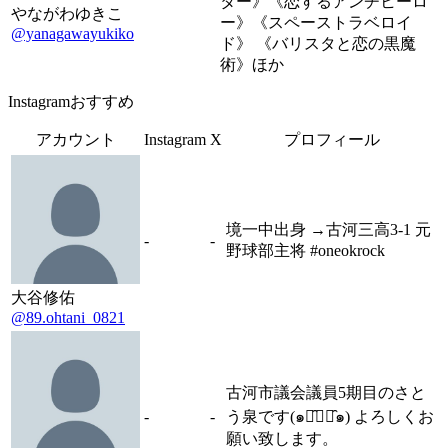
ター》《恋するアンチヒーロ
やながわゆきこ
ー》《スペーストラベロイ
@yanagawayukiko
ド》 《バリスタと恋の黒魔
術》ほか
Instagramおすすめ
アカウント
Instagram
X
プロフィール
境一中出身 →古河三高3-1 元
-
-
野球部主将 #oneokrock
大谷修佑
@89.ohtani_0821
古河市議会議員5期目のさと
-
-
う泉です(๑･̑◡･̑๑) よろしくお
願い致します。