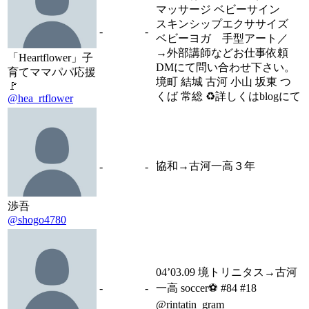
マッサージ ベビーサイン
スキンシップエクササイズ
-
-
ベビーヨガ 手型アート／
→外部講師などお仕事依頼
「Heartflower」子
DMにて問い合わせ下さい。
育てママパパ応援
境町 結城 古河 小山 坂東 つ
🚩
くば 常総 ♻️詳しくはblogにて
@hea_rtflower
協和→古河一高３年
-
-
渉吾
@shogo4780
04’03.09 境トリニタス→古河
-
-
一高 soccer⚽️ #84 #18
@rintatin_gram