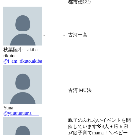
都市伝説✨
古河一高
-
-
秋葉陸斗 akiba
rikuto
@i_am_rikuto.akiba
-
-
古河 MU法
Yuna
@yuuuuuuuna___
親子のふれあいイベントを開
催しています💖3人👧🏻👧🏻
👶🏻子育てmama！＼ベビー