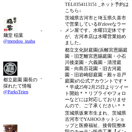
TEL0354113151 _ネット予約は
こちら↓
茨城県古河市と埼玉県久喜市
で営業しているB'zloveなラー
-
-
メン屋です。水曜日定休です
麺堂 稲葉
が、古河本店は水曜営業始め
@mendou_inaba
ました。
都立文化財庭園(浜離宮恩賜庭
園・旧芝離宮恩賜庭園・小石
川後楽園・六義園・清澄庭
園・向島百花園・旧古河庭
園・旧岩崎邸庭園・殿ヶ谷戸
-
-
都立庭園 園長の
庭園)の公式アカウントです＊
採れたて情報
＊平成25年2月25日よりツイー
@ParksTeien
ト開始＊＊リプライやフォロ
ーなどには対応しておりませ
んので、ご了承ください＊＊
茨城県坂東市生まれ、茨城県
古河市でYAHOOネットショ
ップと医療福祉、接骨院整体
院のカーテン販売工事【イン