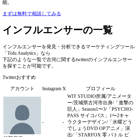
能。
まずは無料で相談してみる
インフルエンサーの一覧
インフルエンサーを発見・分析できるマーケティングツール
「Tofu Analytics」なら
下記のような一覧で古河に関するtwitterのインフルエンサー
を探すことが可能です。
Twitterおすすめ
アカウント
Instagram
X
プロフィール
WIT STUDIO所属/アニメータ
ー/茨城県古河市出身/「進撃の
巨人」Season1〜3/「PSYCHO-
PASS サイコパス」1〜2キャ
-
-
ラクターデザイン/「水曜どう
でしょうDVD OPアニメ」演
出/「STARFOX 零 バトル ビ