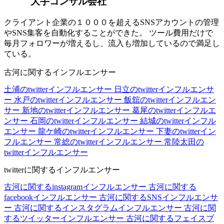
大手コンサル会社
クライアント企業の１０００を超えるSNSアカウントの管理
やSNS集客を自動化することができた。 ツール費用だけで
毎月フォロワーが増えるし、流入も増加しているので満足し
ている。
古河に関するインフルエンサー
土浦のtwitterインフルエンサー
日立のtwitterインフルエンサ
ー
水戸のtwitterインフルエンサー
飯舘のtwitterインフルエン
サー
新地のtwitterインフルエンサー
葛尾のtwitterインフルエ
ンサー
石岡のtwitterインフルエンサー
結城のtwitterインフル
エンサー
龍ケ崎のtwitterインフルエンサー
下妻のtwitterイン
フルエンサー
常総のtwitterインフルエンサー
常陸太田の
twitterインフルエンサー
twitterに関するインフルエンサー
古河に関するinstagramインフルエンサー
古河に関する
facebookインフルエンサー
古河に関するSNSインフルエンサ
ー
古河に関するインスタグラムインフルエンサー
古河に関
するツイッターインフルエンサー
古河に関するフェイスブ