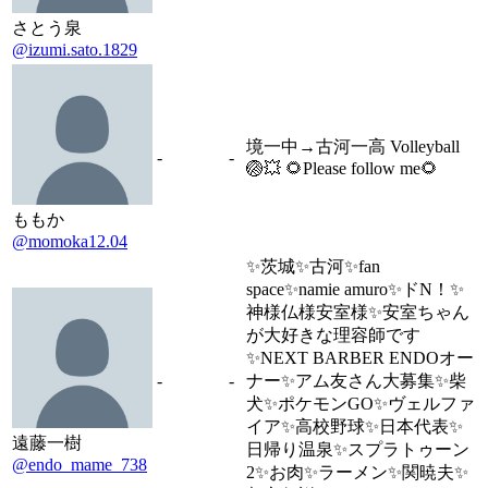
さとう泉
@izumi.sato.1829
境一中→古河一高 Volleyball
-
-
🏐💥 🌻Please follow me🌻
ももか
@momoka12.04
✨茨城✨古河✨fan
space✨namie amuro✨ドN！✨
神様仏様安室様✨安室ちゃん
が大好きな理容師です
✨NEXT BARBER ENDOオー
-
-
ナー✨アム友さん大募集✨柴
犬✨ポケモンGO✨ヴェルファ
イア✨高校野球✨日本代表✨
遠藤一樹
日帰り温泉✨スプラトゥーン
@endo_mame_738
2✨お肉✨ラーメン✨関暁夫✨