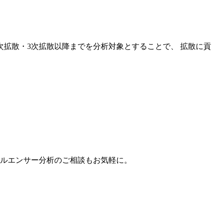
次拡散・3次拡散以降までを分析対象とすることで、 拡散に貢
。
フルエンサー分析のご相談もお気軽に。