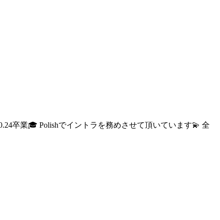
2.10.24卒業🎓 Polishでイントラを務めさせて頂いています💫 全