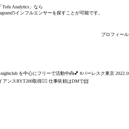
Analytics」なら
agramのインフルエンサーを探すことが可能です。
プロフィール
#TKnightclub を中心にフリーで活動中👼💕 #バーレスク東京 202
ンスRYT200取得🧘‍♀️ 仕事依頼はDMで📨