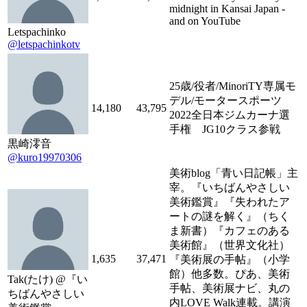
midnight in Kansai Japan -
and on YouTube
Letspachinko
@letspachinkotv
25歳/役者/MinoriTY専属モ
デル/モータースポーツ
14,180
43,795
2022全日本ジムカーナ選
手権 JG10クラス参戦
黒崎澪音
@kuro19970306
美術blog「青い日記帳」主
宰。『いちばんやさしい
美術鑑賞』『失われたア
ートの謎を解く』（ちく
ま新書）『カフェのある
美術館』（世界文化社）
1,635
37,471
『美術展の手帖』（小学
館）他多数。ぴあ、美術
Tak(たけ) @『い
手帖、美術展ナビ、丸の
ちばんやさしい
内LOVE Walk連載。講演