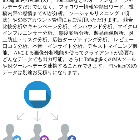
InstagramやTwitter(X)*、YouTubeなどのオープンなソーシャ
ルデータだけではなく、 フォロワー情報や頻出ワード、投
稿内容の感情までAIが分析。 ソーシャルリスニング（傾
聴）やSNSアカウント管理にもご活用いただけます。 競合
比較分析やキャンペーン分析、インバウンド分析、マイクロ
インフルエンサー分析、 態度変容分析、製品画像解析、炎
上防止・リスク分析、広告ターゲティング分析、 レビュー
口コミ分析、本音・インサイト分析、テキストマイニング機
能、 AIによる画像分析機能を使ってクライアントが必要な
どんなデータでも出力可能。 さらにTofuは多くのMAツール
やBIツールへデータ連携することができます。 *Twitter(X)の
データは別途お見積りになります。