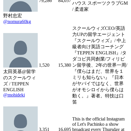
79,286
84,057
ハウス スポーツクラブGM
/ 柔道家
野村忠宏
@nomura60kg
スクールウィズCEO/英語
力UPの留学エージェント
『スクールウィズ』/ 中上
級者向け英語コーチング
『TEPPEN ENGLISH』/タ
ダコピ共同創業/フィリピ
1,520
15,380
ン留学後、2年の世界一周/
『僕らはまだ、世界を１
太田英基@留学
ミリも知らない』『日本
のスクールウィ
がヤバイではなく、世界
ズ / TEPPEN
ENGLISH
がオモシロイから僕らは
@mohideki
動く。』著者。特技は口
笛
This is the official Instagram
of Let's Pachinko a show
3,351
16,695
broadcast every Thursday at