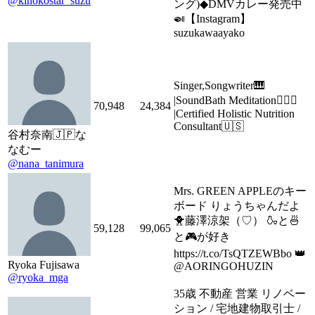
@kinokostar_suzu
ング)◆DMVカレー発売中
🍛【Instagram】
suzukawaayako
Singer,Songwriter🎹
|SoundBath Meditation🧘🏻‍♀️
70,948
24,384
|Certified Holistic Nutrition
Consultant🇺🇸
谷村奈南🇯🇵な
なむー
@nana_tanimura
Mrs. GREEN APPLEのキー
ボード りょうちゃんだよ
🐥藤澤涼架（♡） 🍶と🍜
59,128
99,065
と🎮が好き
https://t.co/TsQTZEWBbo 👑
Ryoka Fujisawa
@AORINGOHUZIN
@ryoka_mga
35歳 不動産 営業 リノベー
ション / 宅地建物取引士 /