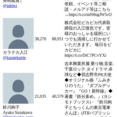
美術鑑賞』
依頼、イベント等ご相
@taktwi
談・メルアド等はこちら
→https://t.co/mN8ugJW5cO
株式会社ピカピカ代表取
締役の入江慎也です。皆
様のおっしゃる場所にい
38,270
88,951
つでも清掃しに行かせて
いただきます。 毎日をピ
カピカに
カラテカ入江
https://t.co/DiC7PCvYXi
@karatekairie
吉本興業所属 乗り物.音楽.
千葉ロッテ.タイドラマ.卓
球など◆習志野市PR大使
◆オリジナル曲『ふみき
りのうた』『ダブルデッ
カー』『GO！新幹線』◆
21,035
40,579
著書『鉄分多め。』(ヨシ
モトブックス)・『鈴川絢
鈴川絢子
子とちっくんの東京電車
Ayako Suzukawa
さんぽ』(JTBパブリッシ