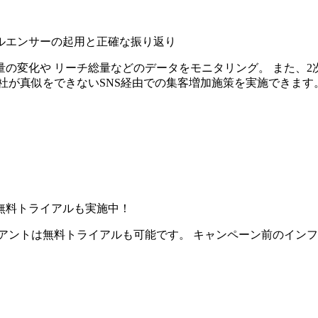
ルエンサーの起用と正確な振り返り
の変化や リーチ総量などのデータをモニタリング。 また、2
社が真似をできないSNS経由での集客増加施策を実施できます
無料トライアルも実施中！
アントは無料トライアルも可能です。 キャンペーン前のイン