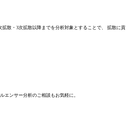
次拡散・3次拡散以降までを分析対象とすることで、 拡散に貢
。
フルエンサー分析のご相談もお気軽に。