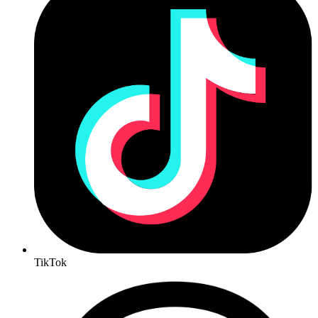
TikTok