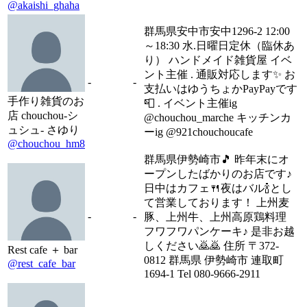
@akaishi_ghaha
群馬県安中市安中1296-2 12:00
～18:30 水.日曜日定休（臨休あ
り） ハンドメイド雑貨屋 イベ
ント主催 . 通販対応します✨ お
-
-
支払いはゆうちょかPayPayです
手作り雑貨のお
📮 . イベント主催ig
店 chouchou-シ
@chouchou_marche キッチンカ
ュシュ- さゆり
ーig @921chouchoucafe
@chouchou_hm8
群馬県伊勢崎市🎵 昨年末にオ
ープンしたばかりのお店です♪
日中はカフェ🍴夜はバル🍾とし
て営業しております！ 上州麦
-
-
豚、上州牛、上州高原鶏料理
フワフワパンケーキ♪ 是非お越
しください🙇🙇 住所 〒372-
Rest cafe ＋ bar
0812 群馬県 伊勢崎市 連取町
@rest_cafe_bar
1694-1 Tel 080-9666-2911