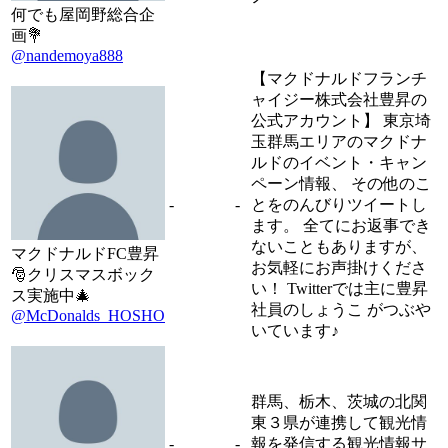
何でも屋岡野総合企
画💐
@nandemoya888
【マクドナルドフランチ
ャイジー株式会社豊昇の
公式アカウント】 東京埼
玉群馬エリアのマクドナ
ルドのイベント・キャン
ペーン情報、 その他のこ
-
-
とをのんびりツイートし
ます。 全てにお返事でき
ないこともありますが、
マクドナルドFC豊昇
お気軽にお声掛けくださ
🎅クリスマスボック
い！ Twitterでは主に豊昇
ス実施中🎄
社員のしょうこ がつぶや
@McDonalds_HOSHO
いています♪
群馬、栃木、茨城の北関
東３県が連携して観光情
-
-
報を発信する観光情報サ