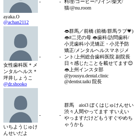
-
-
料理/コーヒー/ワイン/柴犬/
猫/@nu.room
ayaka.O
@achan2112
👄群馬／前橋 (前橋/群馬ラブ💗)
👄#二児の母 👄歯科/訪問歯科/
小児歯科/小児矯正・小児予防
矯正/メンタルヘルスマネジメ
-
-
ント/上州総合歯科医院 副院長
日々感じたことを載せてます😊
女性歯科医＊メ
👄上州インスタ部
ンタルヘルス＊
@jyousyu.dental.clinic
坪井しょうこ
@dentist.taiki 院長
@dr.shooko
群馬 aioi3 ぼくはじゅけんせい
渋々人間やってます すいえい
-
-
やっますだけどもうすぐやめち
ゃうかも
いちようじゅけ
んせいだよ