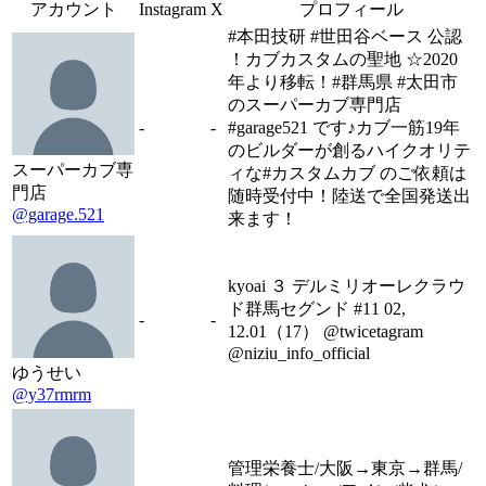
アカウント
Instagram
X
プロフィール
#本田技研 #世田谷ベース 公認
！カブカスタムの聖地 ☆2020
年より移転！#群馬県 #太田市
のスーパーカブ専門店
-
-
#garage521 です♪カブ一筋19年
のビルダーが創るハイクオリテ
スーパーカブ専
ィな#カスタムカブ のご依頼は
門店
随時受付中！陸送で全国発送出
@garage.521
来ます！
kyoai ３ デルミリオーレクラウ
ド群馬セグンド #11 02,
-
-
12.01（17） @twicetagram
@niziu_info_official
ゆうせい
@y37rmrm
管理栄養士/大阪→東京→群馬/