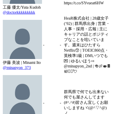
https://t.co/SYvueat6HW
工藤 優太/Yuta Kudoh
@doctorkkkkkkkkk
HeaR株式会社 | 28歳女子
(‘92) | 群馬県出身 | 営業・
人事・採用・広報 | 主に
キャリアの話とポジティ
ブなことを呟いていま
-
-
す。週末はひたすら
Netflix😙 | TOEIC860点・
英検準1級 | DMいつでも
💌 | ゆるいほう⇨
伊藤 美波 | Minami Ito
@minapyon_2nd | 🍻🍖🍣🍫
@minapyon_373
🛀🏋️‍♀️💘
群馬県で何でも出来ない
何でも屋さんしてます
(#^.^#)皆さん宜しくお願
-
-
いしますねヾ(@^▽^@)
ノ