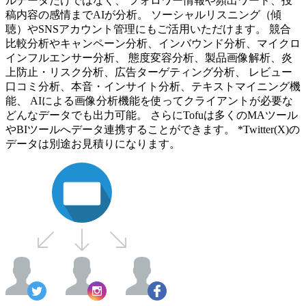
ルデータだけではなく、 フォロワー情報や頻出ワード、投
稿内容の感情までAIが分析。 ソーシャルリスニング（傾
聴）やSNSアカウント管理にもご活用いただけます。 競合
比較分析やキャンペーン分析、インバウンド分析、マイクロ
インフルエンサー分析、 態度変容分析、製品画像解析、炎
上防止・リスク分析、広告ターゲティング分析、 レビュー
口コミ分析、本音・インサイト分析、テキストマイニング機
能、 AIによる画像分析機能を使ってクライアントが必要な
どんなデータでも出力可能。 さらにTofuは多くのMAツール
やBIツールへデータ連携することができます。 *Twitter(X)の
データは別途お見積りになります。