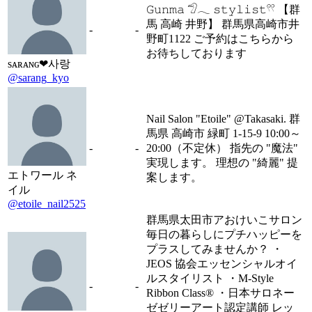
𝙶𝚞𝚗𝚖𝚊 𓅿𓂃 𝚜𝚝𝚢𝚕𝚒𝚜𝚝𓍣 【群
馬 高崎 井野】 群馬県高崎市井
-
-
野町1122 ご予約はこちらから
お待ちしております
sᴀʀᴀɴɢ❤︎사랑
@sarang_kyo
Nail Salon "Etoile" @Takasaki. 群
馬県 高崎市 緑町 1-15-9 10:00～
-
-
20:00（不定休） 指先の "魔法"
実現します。 理想の "綺麗" 提
エトワール ネ
案します。
イル
@etoile_nail2525
群馬県太田市アおけいこサロン
毎日の暮らしにプチハッピーを
プラスしてみませんか？ ・
JEOS 協会エッセンシャルオイ
ルスタイリスト ・M-Style
-
-
Ribbon Class® ・日本サロネー
ゼゼリーアート認定講師 レッ