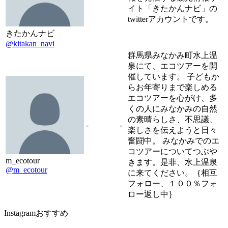
イト「きたかんナビ」の
twitterアカウントです。
きたかんナビ
@kitakan_navi
群馬県みなかみ町水上温
泉にて、エコツアーを開
催しています。 子どもか
らお年寄りまで楽しめる
エコツアーを心がけ、多
くの人にみなかみの自然
の素晴らしさ、不思議、
-
-
楽しさを伝えようと日々
奮闘中。 みなかみでのエ
コツアーについてつぶや
m_ecotour
きます。是非、水上温泉
@m_ecotour
に来てください。｛相互
フォロー、１００％フォ
ロー返し中｝
Instagramおすすめ