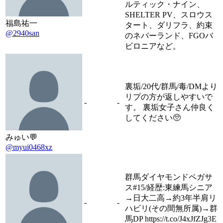
ルティック・ナイン、
SHELTER PV、スロウス
福島祐一
タート、ダリフラ、約束
@2940san
のネバーランド、FGOバ
ビロニアなど。
裏垢/20代/群馬/毒/DMより
リプの方が返しやすいで
-
-
す。 裏垢女子さん仲良く
してください🥺
みゅい💬
@myui0468xz
群馬ダイヤモンドペガサ
ス#15/経歴:東練馬シニア
→日大二高→約3年半肩リ
-
-
ハビリ(その間無所属)→群
馬DP https://t.co/J4xJfZJg3E