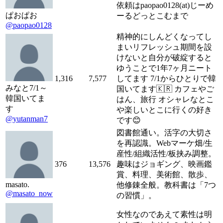
依頼はpaopao0128(at)じーめ
ぱおぱお
ーるどっとこむまで
@paopao0128
精神的にしんどくなってし
まいリフレッシュ期間を設
けないと自分が破綻すると
ゆうことで1年7ヶ月ニート
1,316
7,577
してます 7/1からひとりで韓
みなと7/1～
国いてます🇰🇷 カフェやご
韓国いてま
はん、旅行 オシャレなとこ
す
や楽しいとこに行くの好き
@yutanman7
です😊
図書館通い。活字の大切さ
を再認識。Webマーケ畑/生
産性/組織活性/板挟み調整。
376
13,576
趣味はジョギング、映画鑑
賞、料理、美術館、散歩、
masato.
他修錬全般。教科書は「7つ
@masato_now
の習慣」。
女性なのであえて素性は明