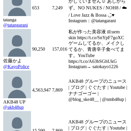
かしていません☺︎ あしから
653
7,249
ず。NO NUKES / NOH8 / ☁️
/ Love Jazz & Bossa ◡̈♥
tatanga
Instagram：@tatangarani
@tatangarani
私が作った美容液 ill:uem
skin https://t.co/SnYpF7goXC
ゲームしてるか、メイクし
90,250
157,016
てるか、青唐辛子食べてま
す。YouTube
佐藤かよ
https://t.co/A63bSGhUkG
@KayoPolice
Instagram→ satokayo1226
AKB48 グループのニュース
| ブログ | ぐぐたす | Youtube |
4,563,947
7,869
ナナゴーゴー |
@blog_ske48__ | @nmb48up |
AKB48 UP
@akb48up
AKB48 グループのニュース
| ブログ | ぐぐたす | Youtube |
15,590
7,869