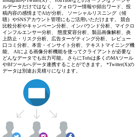
InstagramやTwitter(X)*、YouTubeなどのオープンなソーシャ
ルデータだけではなく、 フォロワー情報や頻出ワード、投
稿内容の感情までAIが分析。 ソーシャルリスニング（傾
聴）やSNSアカウント管理にもご活用いただけます。 競合
比較分析やキャンペーン分析、インバウンド分析、マイクロ
インフルエンサー分析、 態度変容分析、製品画像解析、炎
上防止・リスク分析、広告ターゲティング分析、 レビュー
口コミ分析、本音・インサイト分析、テキストマイニング機
能、 AIによる画像分析機能を使ってクライアントが必要な
どんなデータでも出力可能。 さらにTofuは多くのMAツール
やBIツールへデータ連携することができます。 *Twitter(X)の
データは別途お見積りになります。