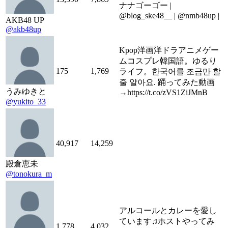
ナナゴーゴー |
@blog_ske48__ | @nmb48up |
AKB48 UP
@akb48up
Kpop洋画洋ドラアニメゲー
ムコスプレ韓国語。ゆるり
175
1,769
ライフ。한국어를 조금만 할
줄 알아요. 踊ってみた動画
うみゆきと
→https://t.co/zVS1ZiJMnB
@yukito_33
40,917
14,259
殿倉恵未
@tonokura_m
アルコールとカレーを愛し
ています♫ホストやってみ
1,778
4,032