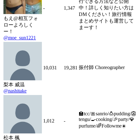
行できる方法など公開
中！詳しく知りたい方は
-
1,347
DMください！旅行情報
もえ@相互フォ
まとめサイトも運営して
ローよろしく
まーす！
ー！
@moe_sun1221
振付師 Choreographer
10,031
19,281
梨本 威温
@nashitake
🏫tcc/🎀sanrio/🍮pudding/👺
tengu/🍳cooking/🎉party/💎
1,012
-
purfume/🌈Followme☀️
松本 楓