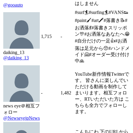
はしません
@gooauto
#surf🏄#surfing🏄#VANS👟
#paint🖌#art🖍#落書き📝#
お洒落💃#落書きスリッポ
ン🎊#お洒落なあなたへ😁
1,715
-
#自分だけの一足👍#お洒
落は足元から😙#ハンドメ
daiking_13
イド🤗#オーダー受け付け
@daiking_13
中🙏
YouTube新作情報Twitterで
す。 皆さんに楽しんでい
ただける動画を制作して
-
1,482
まいります。相互フォロ
ー、RTいただいた方は こ
ちらも全力でフォローし
news eye＠相互フ
ます。
ォロー
@NewseyejpNews
こんちにわ 下のURLから