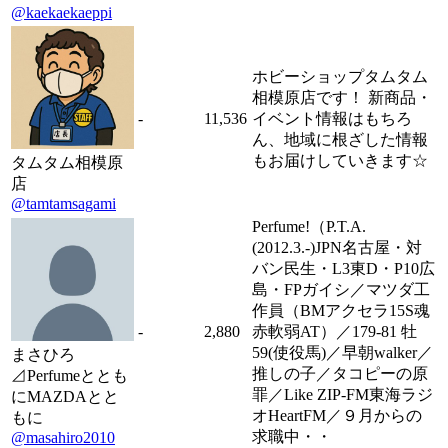
@kaekaekaeppi
ホビーショップタムタム
相模原店です！ 新商品・
-
11,536
イベント情報はもちろ
ん、地域に根ざした情報
もお届けしていきます☆
タムタム相模原
店
@tamtamsagami
Perfume!（P.T.A.
(2012.3.-)JPN名古屋・対
バン民生・L3東D・P10広
島・FPガイシ／マツダ工
作員（BMアクセラ15S魂
-
2,880
赤軟弱AT）／179-81 牡
59(使役馬)／早朝walker／
まさひろ
推しの子／タコピーの原
⊿Perfumeととも
罪／Like ZIP-FM東海ラジ
にMAZDAとと
オHeartFM／９月からの
もに
求職中・・
@masahiro2010