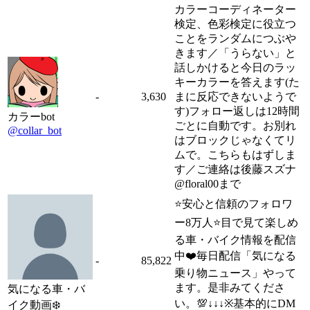
カラーコーディネーター
検定、色彩検定に役立つ
ことをランダムにつぶや
きます／「うらない」と
話しかけると今日のラッ
キーカラーを答えます(た
-
3,630
まに反応できないようで
す)フォロー返しは12時間
カラーbot
ごとに自動です。お別れ
@collar_bot
はブロックじゃなくてリ
ムで。こちらもはずしま
す／ご連絡は後藤スズナ
@floral00まで
⭐️安心と信頼のフォロワ
ー8万人⭐️目で見て楽しめ
る車・バイク情報を配信
中❤️毎日配信「気になる
-
85,822
乗り物ニュース」やって
ます。是非みてくださ
気になる車・バ
い。💯↓↓↓※基本的にDM
イク動画❄️