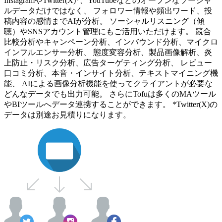
InstagramやTwitter(X)*、YouTubeなどのオープンなソーシャ
ルデータだけではなく、 フォロワー情報や頻出ワード、投
稿内容の感情までAIが分析。 ソーシャルリスニング（傾
聴）やSNSアカウント管理にもご活用いただけます。 競合
比較分析やキャンペーン分析、インバウンド分析、マイクロ
インフルエンサー分析、 態度変容分析、製品画像解析、炎
上防止・リスク分析、広告ターゲティング分析、 レビュー
口コミ分析、本音・インサイト分析、テキストマイニング機
能、 AIによる画像分析機能を使ってクライアントが必要な
どんなデータでも出力可能。 さらにTofuは多くのMAツール
やBIツールへデータ連携することができます。 *Twitter(X)の
データは別途お見積りになります。