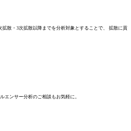
次拡散・3次拡散以降までを分析対象とすることで、 拡散に貢
。
フルエンサー分析のご相談もお気軽に。