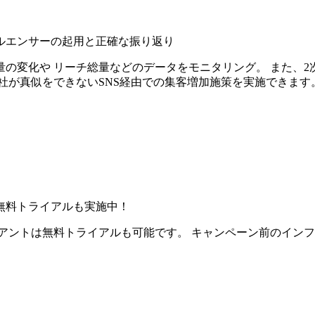
ルエンサーの起用と正確な振り返り
の変化や リーチ総量などのデータをモニタリング。 また、2
社が真似をできないSNS経由での集客増加施策を実施できます
無料トライアルも実施中！
アントは無料トライアルも可能です。 キャンペーン前のイン