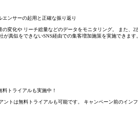
ルエンサーの起用と正確な振り返り
の変化や リーチ総量などのデータをモニタリング。 また、2
社が真似をできないSNS経由での集客増加施策を実施できます
無料トライアルも実施中！
アントは無料トライアルも可能です。 キャンペーン前のイン