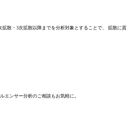
次拡散・3次拡散以降までを分析対象とすることで、 拡散に貢
。
フルエンサー分析のご相談もお気軽に。