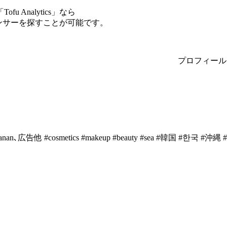
Analytics」なら
ルエンサーを探すことが可能です。
プロフィール
､anan､広告他 #cosmetics #makeup #beauty #sea #韓国 #한