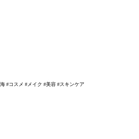
국 #沖縄 #海 #コスメ #メイク #美容 #スキンケア