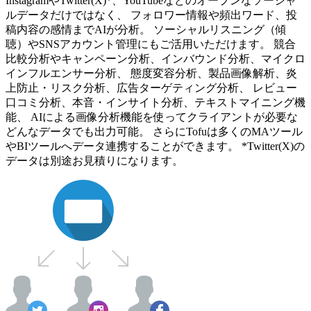
InstagramやTwitter(X)*、YouTubeなどのオープンなソーシャ
ルデータだけではなく、 フォロワー情報や頻出ワード、投
稿内容の感情までAIが分析。 ソーシャルリスニング（傾
聴）やSNSアカウント管理にもご活用いただけます。 競合
比較分析やキャンペーン分析、インバウンド分析、マイクロ
インフルエンサー分析、 態度変容分析、製品画像解析、炎
上防止・リスク分析、広告ターゲティング分析、 レビュー
口コミ分析、本音・インサイト分析、テキストマイニング機
能、 AIによる画像分析機能を使ってクライアントが必要な
どんなデータでも出力可能。 さらにTofuは多くのMAツール
やBIツールへデータ連携することができます。 *Twitter(X)の
データは別途お見積りになります。