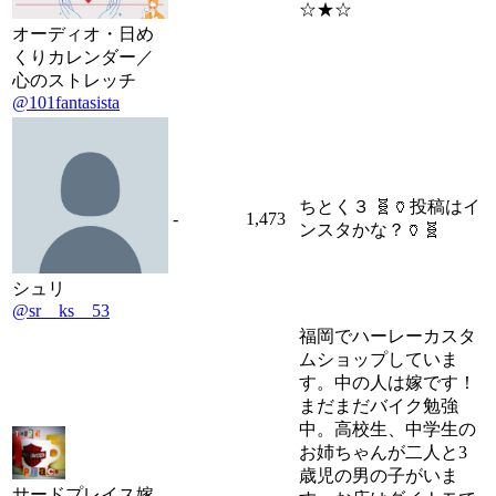
☆★☆
オーディオ・日め
くりカレンダー／
心のストレッチ
@101fantasista
ちとく３ 🧬🏺投稿はイ
-
1,473
ンスタかな？🏺🧬
シュリ
@sr__ks__53
福岡でハーレーカスタ
ムショップしていま
す。中の人は嫁です！
まだまだバイク勉強
中。高校生、中学生の
お姉ちゃんが二人と3
歳児の男の子がいま
サードプレイス嫁