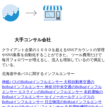
大手コンサル会社
クライアント企業の１０００を超えるSNSアカウントの管理
やSNS集客を自動化することができた。 ツール費用だけで
毎月フォロワーが増えるし、流入も増加しているので満足し
ている。
北海道中央バスに関するインフルエンサー
神姫バスのBeRealインフルエンサー
大和自動車交通の
BeRealインフルエンサー
神奈川中央交通のBeRealインフル
エンサー
エスラインのBeRealインフルエンサー
名鉄運輸の
BeRealインフルエンサー
セイノーホールディングスの
BeRealインフルエンサー
日立物流のBeRealインフルエンサ
ー
タカセのBeRealインフルエンサー
丸和運輸機関のBeReal