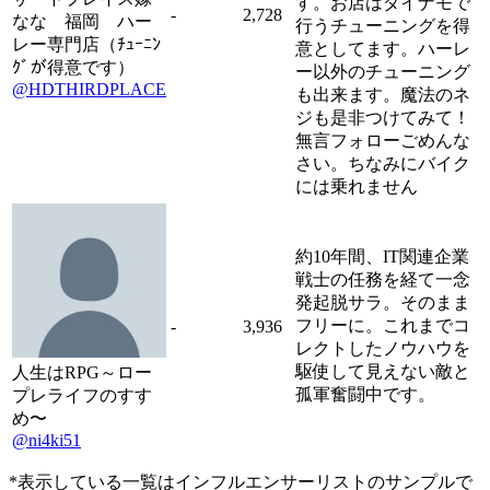
す。お店はダイナモで
-
2,728
なな 福岡 ハー
行うチューニングを得
レー専門店（ﾁｭｰﾆﾝ
意としてます。ハーレ
ｸﾞが得意です）
ー以外のチューニング
@HDTHIRDPLACE
も出来ます。魔法のネ
ジも是非つけてみて！
無言フォローごめんな
さい。ちなみにバイク
には乗れません
約10年間、IT関連企業
戦士の任務を経て一念
発起脱サラ。そのまま
フリーに。これまでコ
-
3,936
レクトしたノウハウを
駆使して見えない敵と
人生はRPG～ロー
孤軍奮闘中です。
プレライフのすす
め〜
@ni4ki51
*表示している一覧はインフルエンサーリストのサンプルで