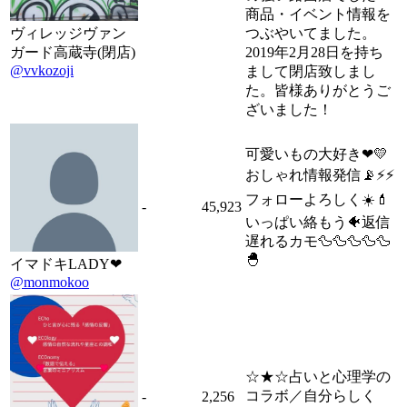
商品・イベント情報を
ヴィレッジヴァン
つぶやいてました。
ガード高蔵寺(閉店)
2019年2月28日を持ち
@vvkozoji
まして閉店致しまし
た。皆様ありがとうご
ざいました！
可愛いもの大好き❤💛
おしゃれ情報発信📡⚡️⚡️
フォローよろしく☀️💄
-
45,923
いっぱい絡もう🐠返信
遅れるカモ🦆🦆🦆🦆🦆
🐣
イマドキLADY❤︎
@monmokoo
☆★☆占いと心理学の
コラボ／自分らしく
-
2,256