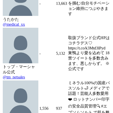
を掴む/自分モチベーシ
-
13,663
ョン維持につぶやきま
す
うたかた
@medical_xx
取扱ブランド公式HPは
コチラデス♡
https://t.co/k3Mtd3lPyd
巣鴨より愛を込めて 18
-
5,132
禁ツイートを多数含み
ます、悪しからず。 ※
トップ・マーシャ
公式です
ル公式
@tm_netsales
ミネラル100%の国産バ
スソルト🛁 メディアで
話題！芸能人多数愛用
❤️ ロットナンバー印字
の安全品質管理🔍 #エ
1,556
937
プソムソルト で肌を整