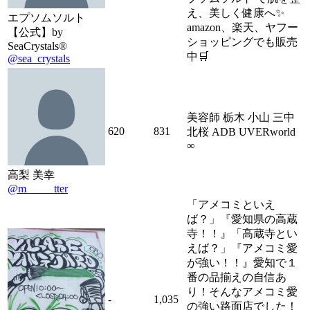
え、美しく健康へ✨
エプソムソルト
amazon、楽天、ヤフー
【公式】by
ショッピングでも販売
SeaCrystals®︎
中🛒
@sea_crystals
美容師 栃木 小山 三中
620
831
北桜 ADB UVERworld
∞
高梨 美幸
@m_____tter
「アメコミといえ
ば？」『愛知県の高蔵
寺！！』「高蔵寺とい
えば？」『アメコミ愛
が強い！！』愛知で１
番の品揃えの自信あ
り！そんなアメコミ愛
-
1,035
の強い路面店でした！