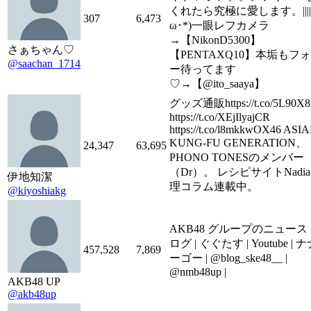
くれたら究極に愛します。||||Ⅰ|||
307
6,473
ω･*)一眼レフカメラ
→【NikonD5300】
さぁちゃん♡
【PENTAXQ10】本垢もフ
@saachan_1714
ー待ってます
♡→【@ito_saaya】
グッズ通販https://t.co/5L90X8i
https://t.co/XEjIlyajCR
https://t.co/l8mkkwOX46 ASI
KUNG-FU GENERATION、
24,347
63,695
PHONO TONESのメンバー
（Dr）。 レシピサイトNadia
伊地知潔
理コラム連載中。
@kiyoshiakg
AKB48 グループのニュース |
ログ | ぐぐたす | Youtube | 
457,528
7,869
ーゴー | @blog_ske48__ |
@nmb48up |
AKB48 UP
@akb48up