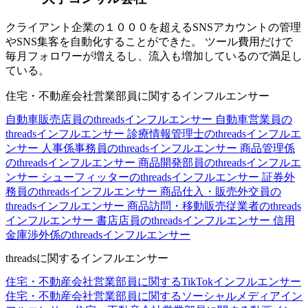
クライアント企業の１０００を超えるSNSアカウントの管理
やSNS集客を自動化することができた。 ツール費用だけで
毎月フォロワーが増えるし、流入も増加しているので満足し
ている。
住宅・不動産会社営業部員に関するインフルエンサー
自動車販売店員のthreadsインフルエンサー
自動車営業員の
threadsインフルエンサー
診療情報管理士のthreadsインフルエ
ンサー
人事係事務員のthreadsインフルエンサー
商品管理係
のthreadsインフルエンサー
商品開発部員のthreadsインフルエ
ンサー
シューフィッターのthreadsインフルエンサー
証券外
務員のthreadsインフルエンサー
商品仕入・販売外交員の
threadsインフルエンサー
商品訪問・移動販売従業者のthreads
インフルエンサー
書店店員のthreadsインフルエンサー
信用
金庫渉外係のthreadsインフルエンサー
threadsに関するインフルエンサー
住宅・不動産会社営業部員に関するTikTokインフルエンサー
住宅・不動産会社営業部員に関するソーシャルメディアイン