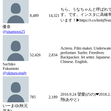
ちら。うなちゃんと呼ばれ
す。です。インスタに高確
8,489
14,321
います！▶️https://t.co/lnsbjNsn
優奈
@unamoon25
Actress. Film maker. Underwate
performer. Surfer. Freediver.
52,426
2,834
Backpacker. Jet setter. Japanese.
Chinese. English.
Sachiko
Fukumoto
@okinawajudy
2016.9.24 望愛(のの)❤︎2018.2
785
2,189
翔(あやと)
いーまゆ(秋元
茉友)