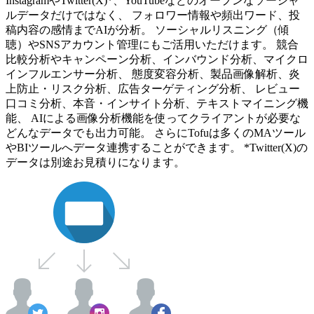
InstagramやTwitter(X)*、YouTubeなどのオープンなソーシャ
ルデータだけではなく、 フォロワー情報や頻出ワード、投
稿内容の感情までAIが分析。 ソーシャルリスニング（傾
聴）やSNSアカウント管理にもご活用いただけます。 競合
比較分析やキャンペーン分析、インバウンド分析、マイクロ
インフルエンサー分析、 態度変容分析、製品画像解析、炎
上防止・リスク分析、広告ターゲティング分析、 レビュー
口コミ分析、本音・インサイト分析、テキストマイニング機
能、 AIによる画像分析機能を使ってクライアントが必要な
どんなデータでも出力可能。 さらにTofuは多くのMAツール
やBIツールへデータ連携することができます。 *Twitter(X)の
データは別途お見積りになります。