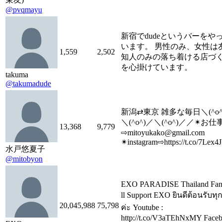
@pvqmayu
新宿でdudeというバーをや
います。 男性のみ、女性は
1,559
2,502
知人のみの落ち着ける店づ
を心掛けています。
takuma
@takumadude
新潟⇄東京 雑多な毎日＼(^o^
＼(^o^)／＼(^o^)／／✴︎お仕
13,368
9,779
⇨mitoyukako@gmail.com
✴︎instagram⇨https://t.co/7Lex4
水戸悠夏子
@mitobyon
EXO PARADISE Thailand Fans
ll Support EXO ยินดีต้อนรับท
20,045,988
75,798
ค่ะ Youtube :
http://t.co/V3aTEhNxMY Face