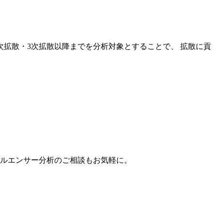
次拡散・3次拡散以降までを分析対象とすることで、 拡散に貢
。
フルエンサー分析のご相談もお気軽に。