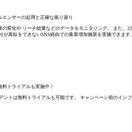
ルエンサーの起用と正確な振り返り
の変化や リーチ総量などのデータをモニタリング。 また、2
社が真似をできないSNS経由での集客増加施策を実施できます
無料トライアルも実施中！
アントは無料トライアルも可能です。 キャンペーン前のイン